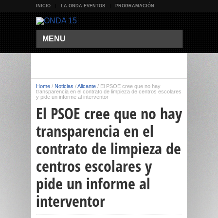
INICIO
LA ONDA EVENTOS
PROGRAMACIÓN
MENU
Home
/
Noticias
/
Alicante
/
El PSOE cree que no hay
transparencia en el contrato de limpieza de centros escolares
y pide un informe al interventor
El PSOE cree que no hay
transparencia en el
contrato de limpieza de
centros escolares y
pide un informe al
interventor