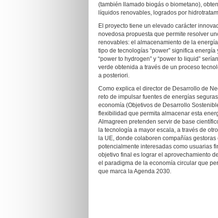
(también llamado biogás o biometano), obten
líquidos renovables, logrados por hidrotratami
El proyecto tiene un elevado carácter innova
novedosa propuesta que permite resolver uno
renovables: el almacenamiento de la energía
tipo de tecnologías “power” significa energía 
“power to hydrogen” y “power to liquid” serían
verde obtenida a través de un proceso tecnol
a posteriori.
Como explica el director de Desarrollo de N
reto de impulsar fuentes de energías seguras,
economía (Objetivos de Desarrollo Sostenible
flexibilidad que permita almacenar esta ener
Almagreen pretenden servir de base científic
la tecnología a mayor escala, a través de ot
la UE, donde colaboren compañías gestoras d
potencialmente interesadas como usuarias fin
objetivo final es lograr el aprovechamiento d
el paradigma de la economía circular que per
que marca la Agenda 2030.