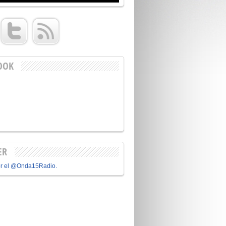
OOK
ER
or el @Onda15Radio.