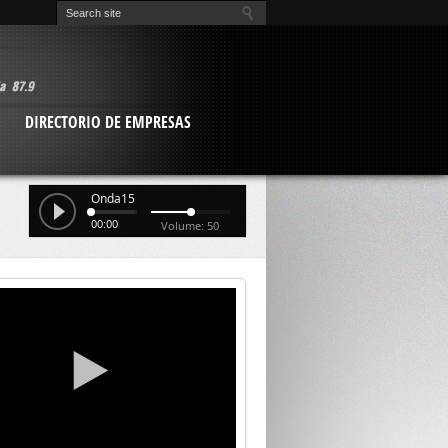
O
DIRECTORIO DE EMPRESAS
Onda15
00:00
Volume: 50