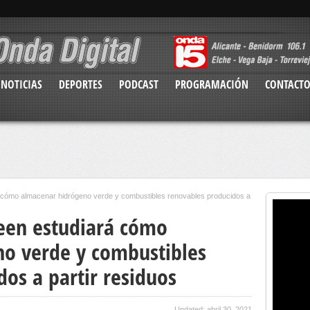
NOTICIAS
DEPORTES
PODCAST
PROGRAMACIÓN
CONTACT
á cómo almacenar hidrógeno verde y combustibles renovables producidos a
een estudiará cómo
o verde y combustibles
os a partir residuos
Updated: abril 30, 2021