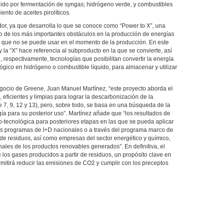
ido por fermentación de syngas; hidrógeno verde, y combustibles
ento de aceites pirolíticos.
dor, ya que desarrolla lo que se conoce como “Power to X”, una
 de los más importantes obstáculos en la producción de energías
 que no se puede usar en el momento de la producción. En este
y la “X” hace referencia al subproducto en la que se convierte, así
, respectivamente, tecnologías que posibilitan convertir la energía
ógico en hidrógeno o combustible líquido, para almacenar y utilizar
egocio de Greene, Juan Manuel Martínez, “este proyecto aborda el
 eficientes y limpias para lograr la descarbonización de la
 7, 9, 12 y 13), pero, sobre todo, se basa en una búsqueda de la
gía para su posterior uso”. Martínez añade que “los resultados de
o-tecnológica para posteriores etapas en las que se pueda aplicar
ros programas de I+D nacionales o a través del programa marco de
e residuos, así como empresas del sector energético y químico,
ales de los productos renovables generados”. En definitiva, el
e los gases producidos a partir de residuos, un propósito clave en
mitirá reducir las emisiones de CO2 y cumplir con los preceptos