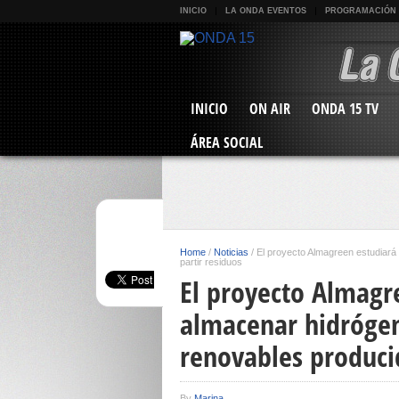
INICIO
LA ONDA EVENTOS
PROGRAMACIÓN
INICIO
ON AIR
ONDA 15 TV
ÁREA SOCIAL
Home
/
Noticias
/
El proyecto Almagreen estudiar
partir residuos
El proyecto Almagr
almacenar hidrógen
renovables producid
By
Marina