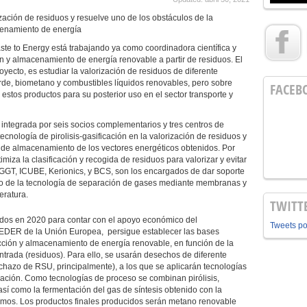
zación de residuos y resuelve uno de los obstáculos de la
cenamiento de energía
e to Energy está trabajando ya como coordinadora científica y
n y almacenamiento de energía renovable a partir de residuos. El
yecto, es estudiar la valorización de residuos de diferente
rde, biometano y combustibles líquidos renovables, pero sobre
FACEB
estos productos para su posterior uso en el sector transporte y
ntegrada por seis socios complementarios y tres centros de
ecnología de pirolisis-gasificación en la valorización de residuos y
s de almacenamiento de los vectores energéticos obtenidos. Por
miza la clasificación y recogida de residuos para valorizar y evitar
 GGT, ICUBE, Kerionics, y BCS, son los encargados de dar soporte
aso de la tecnología de separación de gases mediante membranas y
eratura.
TWITT
ados en 2020 para contar con el apoyo económico del
Tweets p
EDER de la Unión Europea, persigue establecer las bases
cción y almacenamiento de energía renovable, en función de la
ntrada (residuos). Para ello, se usarán desechos de diferente
rechazo de RSU, principalmente), a los que se aplicarán tecnologías
mación. Como tecnologías de proceso se combinan pirólisis,
, así como la fermentación del gas de síntesis obtenido con la
mos. Los productos finales producidos serán metano renovable