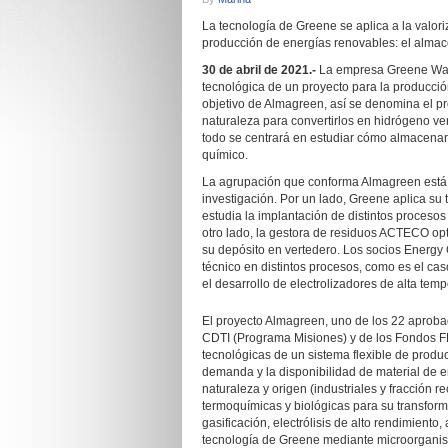
La tecnología de Greene se aplica a la valori
producción de energías renovables: el alma
30 de abril de 2021.-
La empresa Greene Wast
tecnológica de un proyecto para la producció
objetivo de Almagreen, así se denomina el pro
naturaleza para convertirlos en hidrógeno ve
todo se centrará en estudiar cómo almacenar 
químico.
La agrupación que conforma Almagreen está i
investigación. Por un lado, Greene aplica su t
estudia la implantación de distintos proceso
otro lado, la gestora de residuos ACTECO opti
su depósito en vertedero. Los socios Energy
técnico en distintos procesos, como es el c
el desarrollo de electrolizadores de alta temp
El proyecto Almagreen, uno de los 22 aprob
CDTI (Programa Misiones) y de los Fondos F
tecnológicas de un sistema flexible de produ
demanda y la disponibilidad de material de e
naturaleza y origen (industriales y fracción 
termoquímicas y biológicas para su transfor
gasificación, electrólisis de alto rendimiento
tecnología de Greene mediante microorganis