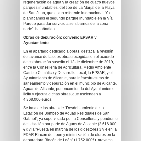
regeneración de agua y la creación de cuatro nuevos
parques inundables, del tipo de La Marjal de la Playa
de San Juan, que es un referente internacional. Ya
planificamos el segundo parque inundable en la Vía
Parque para dar servicio a seis barrios de la zona
norte”, ha añadido.
O
bras de depuración: convenio EPSAR y
Ayuntamiento
En el apartado dedicado a obras, destaca la revisión
del avance de las dos obras recogidas en el acuerdo
de colaboración suscrito el 13 de diciembre de 2019,
entre la Conselleria de Agricultura, Medio Ambiente
Cambio Climático y Desarrollo Local; la EPSAR; y el
Ayuntamiento de Alicante, para infraestructuras de
saneamiento y depuración en el municipio de Alicante.
Aguas de Alicante, por encomienda del Ayuntamiento,
licita y ejecuta dichas obras, que ascienden a
4.368.000 euros.
Se trata de las obras de “Desdoblamiento de la
Estación de Bombeo de Aguas Residuales de San
Gabriel”, ya supervisada por la Conselleria y pendiente
de licitación por parte de Aguas de Alicante (2.616.000
€); y la “Puesta en marcha de los digestores 3 y 4 en la
EDAR Rincón de León y minimización de olores en la
depuradora Rincón de León” (1.752.000€), proyecto