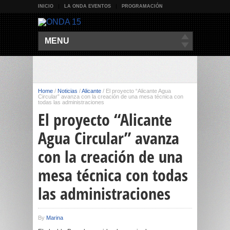
INICIO
LA ONDA EVENTOS
PROGRAMACIÓN
MENU
Home
/
Noticias
/
Alicante
/
El proyecto “Alicante Agua
Circular” avanza con la creación de una mesa técnica con
todas las administraciones
El proyecto “Alicante
Agua Circular” avanza
con la creación de una
mesa técnica con todas
las administraciones
By
Marina