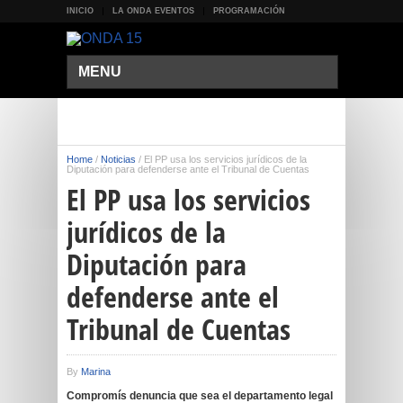
INICIO
LA ONDA EVENTOS
PROGRAMACIÓN
MENU
Home
/
Noticias
/
El PP usa los servicios jurídicos de la
Diputación para defenderse ante el Tribunal de Cuentas
El PP usa los servicios
jurídicos de la
Diputación para
defenderse ante el
Tribunal de Cuentas
By
Marina
Compromís denuncia que sea el departamento legal