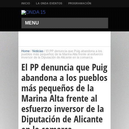
INICIO
LA ONDA EVENTOS
PROGRAMACIÓN
MENU
Home
/
Noticias
/
El PP denuncia que Puig abandona a los
pueblos más pequeños de la Marina Alta frente al esfuerzo
inversor de la Diputación de Alicante en la comarca
El PP denuncia que Puig
abandona a los pueblos
más pequeños de la
Marina Alta frente al
esfuerzo inversor de la
Diputación de Alicante