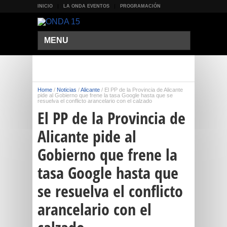
INICIO
LA ONDA EVENTOS
PROGRAMACIÓN
MENU
Home
/
Noticias
/
Alicante
/
El PP de la Provincia de Alicante
pide al Gobierno que frene la tasa Google hasta que se
resuelva el conflicto arancelario con el calzado
El PP de la Provincia de
Alicante pide al
Gobierno que frene la
tasa Google hasta que
se resuelva el conflicto
arancelario con el