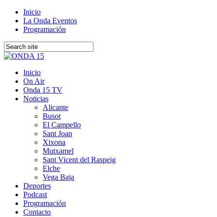
Inicio
La Onda Eventos
Programación
Inicio
On Air
Onda 15 TV
Noticias
Alicante
Busot
El Campello
Sant Joan
Xixona
Mutxamel
Sant Vicent del Raspeig
Elche
Vega Baja
Deportes
Podcast
Programación
Contacto