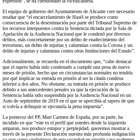
expresión”, se ha cuestionado la vicealcaldesa.
El equipo de gobierno del Ayuntamiento de Alicante cree necesario
resaltar que “el encarcelamiento de Hasél se produce como
consecuencia de la desestimación por parte del Tribunal Supremo de
los recursos interpuestos contra la Sentencia dictada por la Sala de
Apelación de la Audiencia Nacional que le condenó por diversos
delitos, más concretamente por un delito de enaltecimiento del
terrorismo, un delito de injurias y calumnias contra la Corona y un
delito de injurias y calumnias contra otras Instituciones del Estado”.
Adicionalmente, se recuerda en el documento que, “cabe destacar
que el rapero había sido condenado a cumplir una pena de nueve
meses de prisión, hecho que en circunstancias normales no tendría
por qué implicar su entrada en prisión al ser la citada condena
inferior a dos años. No obstante, su entrada en prisión se produce
debido a sus antecedentes penales ya que la ejecución de la
Sentencia había sido suspendida por la Audiencia Nacional en un
Auto de septiembre de 2019 en el que se apercibía al rapero de que
si volvía a delinquir se ejecutaría la pena impuesta”.
La portavoz del PP, Mari Carmen de España, por su parte, ha
incidido en que “este es el perfil que ustedes desde la izquierda
amparan, nos produce estupor y perplejidad, queremos mostrar a
través de la presente Declaración nuestra más profunda indignación
ya que como ciudadanos de esta sociedad en ningún caso podemos