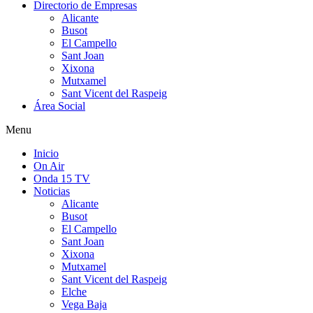
Directorio de Empresas
Alicante
Busot
El Campello
Sant Joan
Xixona
Mutxamel
Sant Vicent del Raspeig
Área Social
Menu
Inicio
On Air
Onda 15 TV
Noticias
Alicante
Busot
El Campello
Sant Joan
Xixona
Mutxamel
Sant Vicent del Raspeig
Elche
Vega Baja