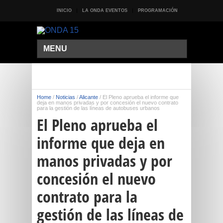
INICIO
LA ONDA EVENTOS
PROGRAMACIÓN
MENU
Home
/
Noticias
/
Alicante
/
El Pleno aprueba el informe que
deja en manos privadas y por concesión el nuevo contrato
para la gestión de las líneas de autobuses urbanos
El Pleno aprueba el
informe que deja en
manos privadas y por
concesión el nuevo
contrato para la
gestión de las líneas de