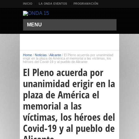
INICIO
LA ONDA EVENTOS
PROGRAMACIÓN
MENU
Home
/
Noticias
/
Alicante
/
El Pleno acuerda por unanimidad
erigir en la plaza de América el memorial a las víctimas, los
héroes del Covid-19 y al pueblo de Alicante
El Pleno acuerda por
unanimidad erigir en la
plaza de América el
memorial a las
víctimas, los héroes del
Covid-19 y al pueblo de