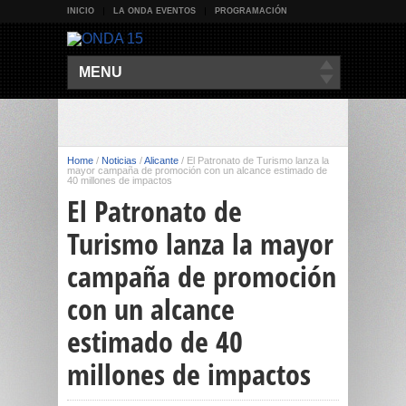
INICIO
LA ONDA EVENTOS
PROGRAMACIÓN
MENU
Home
/
Noticias
/
Alicante
/
El Patronato de Turismo lanza la
mayor campaña de promoción con un alcance estimado de
40 millones de impactos
El Patronato de
Turismo lanza la mayor
campaña de promoción
con un alcance
estimado de 40
millones de impactos