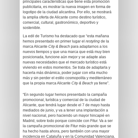
principales características que tiene esta promoción
publicitaria, es mostrar la nueva imagen en forma de
logotipo de la ciudad alicantina. Por ello, se mostrará
la amplia oferta de Alicante como destino turístico,
comercial, cultural, gastronómico, deportivo y
sostenible.
La edil de Turismo ha destacado que “esta mañana
hemos presentado en primer lugar el
restyling
de la
marca Alicante
City & Beach
para adaptarnos a los
nuevos tiempos y que una marca que está muy bien
posicionada, funcione aún mejor y se adapte alas
nuevas necesidades que el mercado turístico está
viviendo en estos momentos. Se trata de adaptarla y
hacerla más dinámica, poder jugar con ella mucho
más y sin perder el estilo cosmopolita y mediterráneo
que la propia marca Alicante
City & Beach
ya tiene”.
“En segundo lugar hemos presentado la campaña
promocional, turística y comercial de la ciudad de
Alicante, que tendrá lugar desde el 7 de mayo hasta
mediados de junio, y va a tener una implantación a
nivel nacional, pero haciendo un mayor hincapié en
Madrid, sobre todo porque coincide con Fitur. Va a ser
la campaña promocional de Fitur más grande que se
ha hecho hasta ahora, pero también con una mayor
incidencia en Cataluña y en la Comunidad Valenciana,