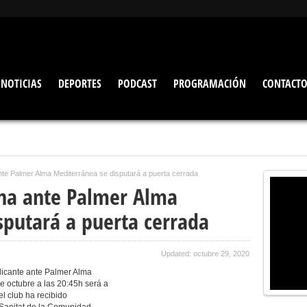
NOTICIAS
DEPORTES
PODCAST
PROGRAMACIÓN
CONTACT
nte Palmer Alma Mediterránea se disputará a puerta cerrada
na ante Palmer Alma
sputará a puerta cerrada
Updated: octubre 29, 2020
licante ante Palmer Alma
 octubre a las 20:45h será a
l club ha recibido