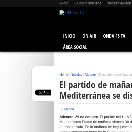
INICIO
LA ONDA EVENTOS
PROGRAMACIÓN
INICIO
ON AIR
ONDA 15 TV
ÁREA SOCIAL
Home
/
Noticias
/
Alicante
/
El partido de mañana a
El partido de maña
Mediterránea se di
By
Marina
Alicante, 29 de octubre.
El partido del HLA A
Mediterránea Palma de mañana viernes 30 de
puerta cerrada. En la mañana de hoy jueves e