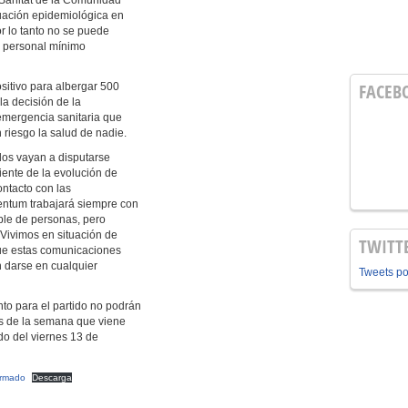
 Sanitat de la Comunidad
tuación epidemiológica en
or lo tanto no se puede
l personal mínimo
FACEB
ositivo para albergar 500
la decisión de la
 emergencia sanitaria que
 riesgo la salud de nadie.
idos vayan a disputarse
iente de la evolución de
ontacto con las
ntum trabajará siempre con
ble de personas, pero
 Vivimos en situación de
TWITT
que estas comunicaciones
n darse en cualquier
Tweets p
to para el partido no podrán
es de la semana que viene
ido del viernes 13 de
irmado
Descarga