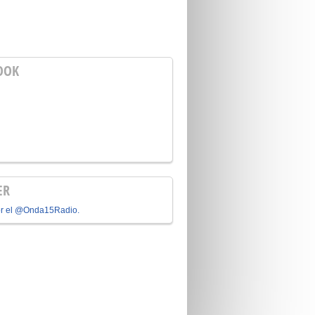
OOK
ER
or el @Onda15Radio.