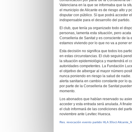
comunicación por parte de la Conselleria de
Valenciana en la que se informaba que la si
el municipio de Alicante es de riesgo alto y p
disputar con público. Sí que podrá acceder e
indispensable para el desarrollo del partido.
El club, que tenía ya organizado todo el disp
personas, lamenta esta situación, pero acata 
Conselleria de Sanitat y es consciente de la
estamos viviendo por lo que no va a poner en
Esta decisión no significa que todos los part
en estas circunstancias. El club seguirá pend
la situación epidemiológica y mantendrá el c
autoridades competentes. La Fundación Luce
el objetivo de albergar al mayor número posi
nunca poniendo en riesgo la salud de nadie.
alerta sanitaria en cambio constante por lo 
por parte de la Conselleria de Sanitat puede
momento.
Los abonados que habían reservado su asien
acceder y esta entrada será anulada. A final
el club informará de las condiciones del part
noviembre ante Levitec Huesca.
Res. revocación evento partido HLA 30oct Alicante_f