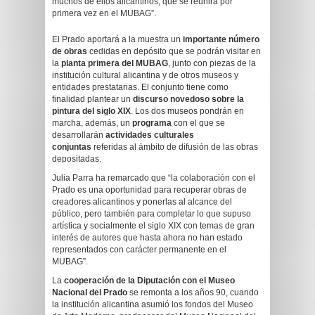
muchos de ellos alicantinos, que se reunirá por
primera vez en el MUBAG”.
El Prado aportará a la muestra un
importante número
de obras
cedidas en depósito que se podrán visitar en
la
planta primera del MUBAG
, junto con piezas de la
institución cultural alicantina y de otros museos y
entidades prestatarias. El conjunto tiene como
finalidad plantear un
discurso novedoso sobre la
pintura del siglo XIX
. Los dos museos pondrán en
marcha, además, un
programa
con el que se
desarrollarán
actividades culturales
conjuntas
referidas al ámbito de difusión de las obras
depositadas.
Julia Parra ha remarcado que “la colaboración con el
Prado es una oportunidad para recuperar obras de
creadores alicantinos y ponerlas al alcance del
público, pero también para completar lo que supuso
artística y socialmente el siglo XIX con temas de gran
interés de autores que hasta ahora no han estado
representados con carácter permanente en el
MUBAG”.
La
cooperación de la Diputación con el Museo
Nacional del Prado
se remonta a los años 90, cuando
la institución alicantina asumió los fondos del Museo