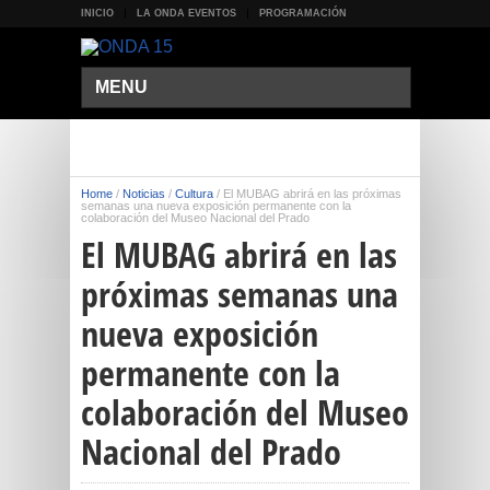
INICIO
LA ONDA EVENTOS
PROGRAMACIÓN
MENU
Home
/
Noticias
/
Cultura
/
El MUBAG abrirá en las próximas
semanas una nueva exposición permanente con la
colaboración del Museo Nacional del Prado
El MUBAG abrirá en las
próximas semanas una
nueva exposición
permanente con la
colaboración del Museo
Nacional del Prado