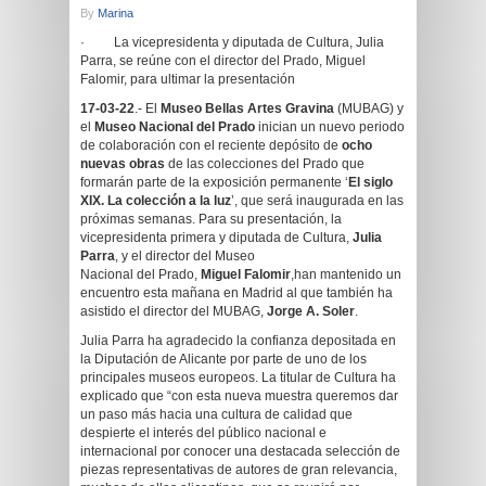
By
Marina
· La vicepresidenta y diputada de Cultura, Julia
Parra, se reúne con el director del Prado, Miguel
Falomir, para ultimar la presentación
17-03-22
.- El
Museo Bellas Artes Gravina
(MUBAG) y
el
Museo Nacional del Prado
inician un nuevo periodo
de colaboración con el reciente depósito de
ocho
nuevas obras
de las colecciones del Prado que
formarán parte de la exposición permanente ‘
El siglo
XIX. La colección a la luz
’, que será inaugurada en las
próximas semanas. Para su presentación, la
vicepresidenta primera y diputada de Cultura,
Julia
Parra
, y el director del Museo
Nacional del Prado,
Miguel Falomir
,han mantenido un
encuentro esta mañana en Madrid al que también ha
asistido el director del MUBAG,
Jorge A. Soler
.
Julia Parra ha agradecido la confianza depositada en
la Diputación de Alicante por parte de uno de los
principales museos europeos. La titular de Cultura ha
explicado que “con esta nueva muestra queremos dar
un paso más hacia una cultura de calidad que
despierte el interés del público nacional e
internacional por conocer una destacada selección de
piezas representativas de autores de gran relevancia,