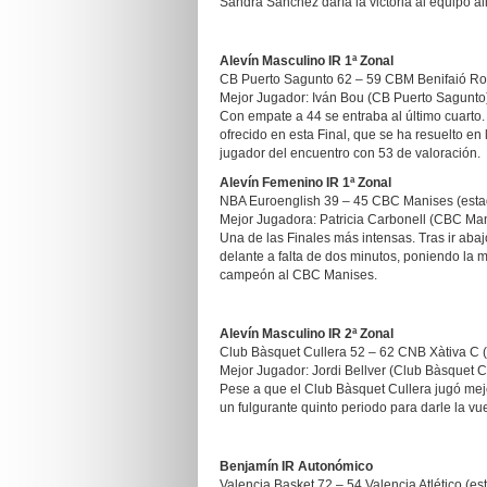
Sandra Sánchez daría la victoria al equipo al
Alevín Masculino IR 1ª Zonal
CB Puerto Sagunto 62 – 59 CBM Benifaió Roq
Mejor Jugador: Iván Bou (CB Puerto Sagunto
Con empate a 44 se entraba al último cuart
ofrecido en esta Final, que se ha resuelto en
jugador del encuentro con 53 de valoración.
Alevín Femenino IR 1ª Zonal
NBA Euroenglish 39 – 45 CBC Manises (estad
Mejor Jugadora: Patricia Carbonell (CBC Ma
Una de las Finales más intensas. Tras ir abaj
delante a falta de dos minutos, poniendo la
campeón al CBC Manises.
Alevín Masculino IR 2ª Zonal
Club Bàsquet Cullera 52 – 62 CNB Xàtiva C (
Mejor Jugador: Jordi Bellver (Club Bàsquet C
Pese a que el Club Bàsquet Cullera jugó mej
un fulgurante quinto periodo para darle la vuelt
Benjamín IR Autonómico
Valencia Basket 72 – 54 Valencia Atlético (est