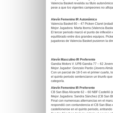
Valencia Basket revalida su título autonómic
pese a que los vigentes campeones no afloja
Alevín Femenino IR Autonómico
Valencia Basket 60 – 47 Picken Claret (estadí
Mejor Jugadora: Marta Iborra (Valencia Baske
El tercer periodo marcó el punto de inflexió
equilibrado entre dos grandes equipos. Picken
jugadoras de Valencia Basket pusieron la dir
Alevín Masculino IR Preferente
Gandia Motors V. UPB Gandia 77 – 62 Jovens
Mejor Jugador: Gonzalo Pardo (Jovens Almà
Con un parcial de 18-5 en el primer cuarto, l
el quinto periodo sentenciaron un triunfo que
categoría.
Alevín Femenino IR Preferente
CB San Blas Alicante 62 – 60 NBF Castelló (e
Mejor Jugadora: Sandra Sánchez (CB San Bla
Final con numerosas alternancias en el marca
respondió con contundencia el CB San Blas en
castellonense en el quinto periodo, entrando