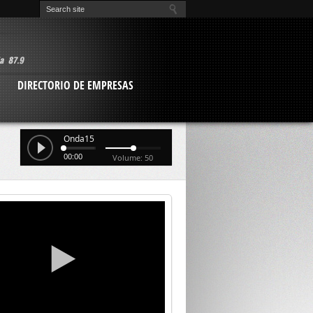
O
DIRECTORIO DE EMPRESAS
Onda15
00:00
Volume: 50