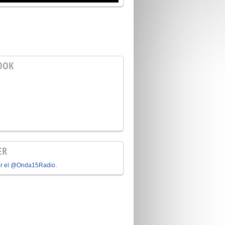
OOK
ER
or el @Onda15Radio.