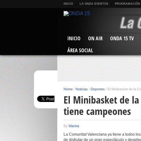
INICIO
LA ONDA EVENTOS
PROGRAMACIÓN
INICIO
ON AIR
ONDA 15 TV
ÁREA SOCIAL
Home
/
Noticias
/
Deportes
/
El Minibasket de la 
El Minibasket de l
tiene campeones
By
Marina
La Comunitat Valenciana ya tiene a todos l
de disfrutar de un gran espectáculo y despli