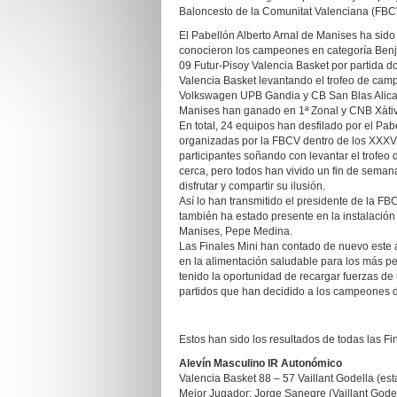
Baloncesto de la Comunitat Valenciana (FBCV
El Pabellón Alberto Arnal de Manises ha sido
conocieron los campeones en categoría Benj
09 Futur-Pisoy Valencia Basket por partida do
Valencia Basket levantando el trofeo de ca
Volkswagen UPB Gandia y CB San Blas Alican
Manises han ganado en 1ª Zonal y CNB Xàtiv
En total, 24 equipos han desfilado por el Pab
organizadas por la FBCV dentro de los XXXVI
participantes soñando con levantar el trofe
cerca, pero todos han vivido un fin de seman
disfrutar y compartir su ilusión.
Así lo han transmitido el presidente de la FB
también ha estado presente en la instalació
Manises, Pepe Medina.
Las Finales Mini han contado de nuevo este 
en la alimentación saludable para los más pe
tenido la oportunidad de recargar fuerzas d
partidos que han decidido a los campeones d
Estos han sido los resultados de todas las Fi
Alevín Masculino IR Autonómico
Valencia Basket 88 – 57 Vaillant Godella (est
Mejor Jugador: Jorge Sanegre (Vaillant Gode