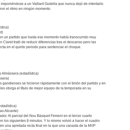
o imponiéndose a un Vaillant Godella que nunca dejó de intentarlo
ron el ritmo en ningún momento.
stica)
t)
n en un partido que hasta ese momento había transcurrido muy
 Claret trató de reducir diferencias tras el descanso pero las
ecta en el quinto periodo para sentenciar el choque.
 Almàssera (estadística)
ssera)
os gandienses se hicieron rápidamente con el timón del partido y en
 les otorga el título de mejor equipo de la temporada en su
stadística)
s Alicante)
dor. Al parcial del Nou Bàsquet Femení en el tercer cuarto
 los siguientes 8 minutos. Y lo mismo volvió a hacer el cuadro
 en una apretada recta final en la que una canasta de la MVP