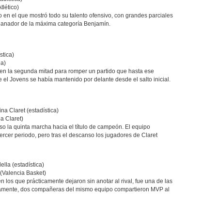
tlético)
o en el que mostró todo su talento ofensivo, con grandes parciales
ganador de la máxima categoría Benjamín.
stica)
na)
 en la segunda mitad para romper un partido que hasta ese
el Jovens se había mantenido por delante desde el salto inicial.
a Claret (estadística)
a Claret)
so la quinta marcha hacia el título de campeón. El equipo
tercer periodo, pero tras el descanso los jugadores de Claret
lla (estadística)
(Valencia Basket)
n los que prácticamente dejaron sin anotar al rival, fue una de las
iosamente, dos compañeras del mismo equipo compartieron MVP al