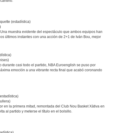
icantino.
uette (estadística)
)
o. Una muestra evidente del espectáculo que ambos equipos han
 los últimos instantes con una acción de 2+1 de Iván Bou, mejor
ística)
nises)
o durante casi todo el partido, NBA Euroenglish se puso por
 máxima emoción a una vibrante recta final que acabó coronando
estadística)
ullera)
or en la primera mitad, remontada del Club Nou Basket Xàtiva en
a al partido y meterse el título en el bolsillo.
adística)