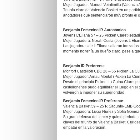
Mejor Jugador: Manuel Veintimilla (Valencia A
Triunfo claro de Valencia Basket en un partid
anotadores que sentenciaron muy pronto el 
Benjamín Femenino IR Autonómico
Jovens L’Eliana 57 – 25 Picken Claret (estadí
Mejor Jugadora: Norah Costa (Jovens L’Elia
Las jugadoras de L’Eliana salieron lanzadas
momento no tenía un dueño claro, pese a que 
Benjamín IR Preferente
Monfort Castellón CBC 28 – 55 Picken La Cuin
Mejor Jugador: Arnau Montal (Picken La Cuin
Desde el principio Picken La Cuina Claret pu
castellonense pudo equilibrar el juego en el 
volvieron a imponer su superioridad.
Benjamín Femenino IR Preferente
Valencia Basket 59 – 25 P. Sagunto-EMB Gode
Mejor Jugadora: Lucía Núñez y Sofía Gómez 
Su gran defensa del tercer y quinto periodo, e
claves del triunfo de Valencia Basket. Cur
empatar en la valoración.