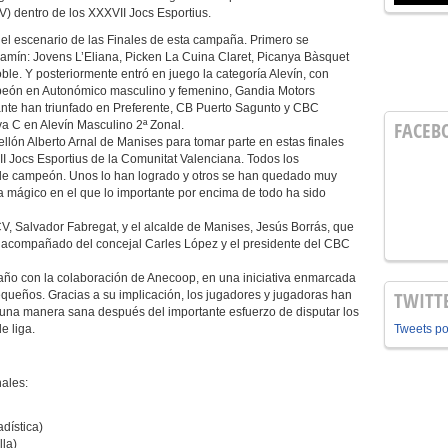
) dentro de los XXXVII Jocs Esportius.
 el escenario de las Finales de esta campaña. Primero se
amín: Jovens L’Eliana, Picken La Cuina Claret, Picanya Bàsquet
ble. Y posteriormente entró en juego la categoría Alevín, con
mpeón en Autonómico masculino y femenino, Gandia Motors
te han triunfado en Preferente, CB Puerto Sagunto y CBC
FACEB
a C en Alevín Masculino 2ª Zonal.
ellón Alberto Arnal de Manises para tomar parte en estas finales
I Jocs Esportius de la Comunitat Valenciana. Todos los
o de campeón. Unos lo han logrado y otros se han quedado muy
a mágico en el que lo importante por encima de todo ha sido
CV, Salvador Fabregat, y el alcalde de Manises, Jesús Borrás, que
n acompañado del concejal Carles López y el presidente del CBC
año con la colaboración de Anecoop, en una iniciativa enmarcada
TWITT
queños. Gracias a su implicación, los jugadores y jugadoras han
e una manera sana después del importante esfuerzo de disputar los
e liga.
Tweets p
nales:
adística)
lla)