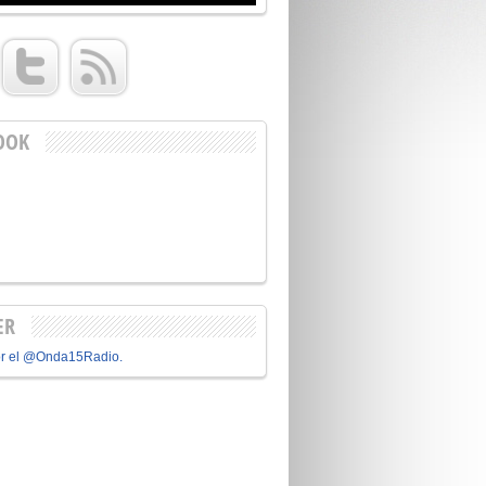
OOK
ER
or el @Onda15Radio.