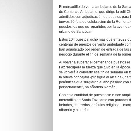
El mercadillo de venta ambulante de la Santa
de Comercio Ambulante, que dirige la edil Cha
admitidos con adjudicación de puestos para 
jueves 20 (día de celebración de la Romería 
puestos los que es repartidos por la avenida 
urbano de Sant Joan.
Estos 104 puestos, ocho más que en 2022 qu
centenar de puestos de venta ambulante com
han adjudicado por orden de entrada de las s
negocio durante el fin de semana de la romerí
Al volver a superar el centenar de puestos e
Faz “recupera la fuerza que tuvo en la época
se volverá a convertir ese fin de semana en f
la nueva concejala -prosigue el alcalde-, he
polémicas que surgieron el año pasado con el
perfectamente”, ha añadido Román.
Con esta cantidad de puestos se cubre ampli
mercadillo de Santa Faz, tanto con paradas d
helados, churrerías, artículos religiosos, com
alfarería y platería.