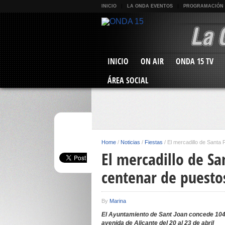
INICIO
LA ONDA EVENTOS
PROGRAMACIÓN
INICIO
ON AIR
ONDA 15 TV
ÁREA SOCIAL
Home
/
Noticias
/
Fiestas
/
El mercadillo de Santa
El mercadillo de Sa
centenar de puesto
By
Marina
El Ayuntamiento de Sant Joan concede 104 
avenida de Alicante del 20 al 23 de abril