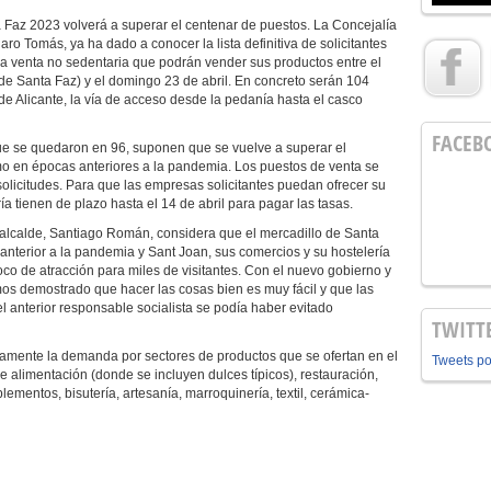
 Faz 2023 volverá a superar el centenar de puestos. La Concejalía
ro Tomás, ya ha dado a conocer la lista definitiva de solicitantes
la venta no sedentaria que podrán vender sus productos entre el
de Santa Faz) y el domingo 23 de abril. En concreto serán 104
de Alicante, la vía de acceso desde la pedanía hasta el casco
FACEB
e se quedaron en 96, suponen que se vuelve a superar el
o en épocas anteriores a la pandemia. Los puestos de venta se
olicitudes. Para que las empresas solicitantes puedan ofrecer su
a tienen de plazo hasta el 14 de abril para pagar las tasas.
l alcalde, Santiago Román, considera que el mercadillo de Santa
 anterior a la pandemia y Sant Joan, sus comercios y su hostelería
oco de atracción para miles de visitantes. Con el nuevo gobierno y
mos demostrado que hacer las cosas bien es muy fácil y que las
 anterior responsable socialista se podía haber evitado
TWITT
amente la demanda por sectores de productos que se ofertan en el
Tweets p
e alimentación (donde se incluyen dulces típicos), restauración,
plementos, bisutería, artesanía, marroquinería, textil, cerámica-