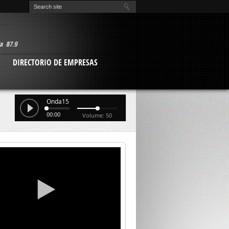
O
DIRECTORIO DE EMPRESAS
Onda15
00:00
Volume: 50