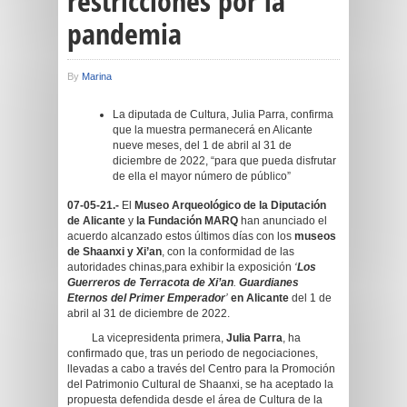
restricciones por la
pandemia
By
Marina
La diputada de Cultura, Julia Parra, confirma
que la muestra permanecerá en Alicante
nueve meses, del 1 de abril al 31 de
diciembre de 2022, “para que pueda disfrutar
de ella el mayor número de público”
07-05-21.-
El
Museo Arqueológico de la Diputación
de Alicante
y
la Fundación MARQ
han anunciado el
acuerdo alcanzado estos últimos días con los
museos
de Shaanxi y Xi’an
, con la conformidad de las
autoridades chinas,para exhibir la exposición
‘
Los
Guerreros de Terracota de Xi’an
.
Guardianes
Eternos del Primer Emperador
’
en Alicante
del 1 de
abril al 31 de diciembre de 2022.
La vicepresidenta primera,
Julia Parra
, ha
confirmado que, tras un periodo de negociaciones,
llevadas a cabo a través del Centro para la Promoción
del Patrimonio Cultural de Shaanxi, se ha aceptado la
propuesta defendida desde el área de Cultura de la