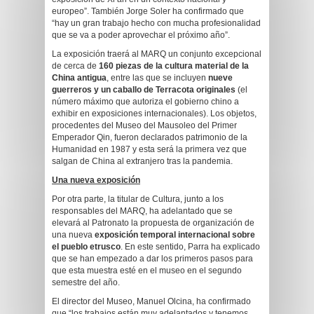
europeo”. También Jorge Soler ha confirmado que
“hay un gran trabajo hecho con mucha profesionalidad
que se va a poder aprovechar el próximo año”.
La exposición traerá al MARQ un conjunto excepcional
de cerca de
160 piezas de la cultura material de la
China antigua
, entre las que se incluyen
nueve
guerreros y un caballo de Terracota originales
(el
número máximo que autoriza el gobierno chino a
exhibir en exposiciones internacionales). Los objetos,
procedentes del Museo del Mausoleo del Primer
Emperador Qin, fueron declarados patrimonio de la
Humanidad en 1987 y esta será la primera vez que
salgan de China al extranjero tras la pandemia.
Una nueva exposición
Por otra parte, la titular de Cultura, junto a los
responsables del MARQ, ha adelantado que se
elevará al Patronato la propuesta de organización de
una nueva
exposición temporal internacional sobre
el pueblo etrusco
. En este sentido, Parra ha explicado
que se han empezado a dar los primeros pasos para
que esta muestra esté en el museo en el segundo
semestre del año.
El director del Museo, Manuel Olcina, ha confirmado
que “los trabajos están muy adelantados y tenemos