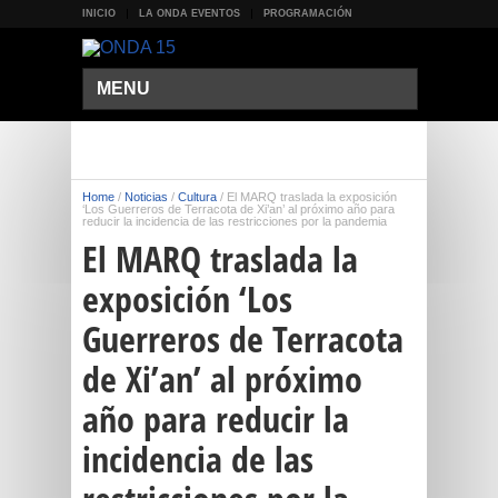
INICIO
LA ONDA EVENTOS
PROGRAMACIÓN
MENU
Home
/
Noticias
/
Cultura
/
El MARQ traslada la exposición
‘Los Guerreros de Terracota de Xi’an’ al próximo año para
reducir la incidencia de las restricciones por la pandemia
El MARQ traslada la
exposición ‘Los
Guerreros de Terracota
de Xi’an’ al próximo
año para reducir la
incidencia de las