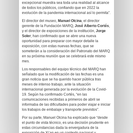
excepcional muestra sea toda una realidad al alcance
de todos los públicos, confiando que en 2022 la
evolución de la pandemia internacional así lo permita”.
El director del museo,
Manuel Olcina
, el director
gerente de la Fundación MARQ,
José Alberto Cortés
,
y el director de exposiciones de la institución,
Jorge
Soler
, han confirmado que se abre una nueva
oportunidad para preparar con mayor detalle la
exposición, con estas nuevas fechas, que se
someterán a la consideración del Patronato del MARQ
en su próxima reunión que se celebrará este mismo
mes.
Los responsables del equipo técnico del MARQ han
señalado que la modificación de las fechas es una
gran noticia que se ha querido hacer pública tras
meses de intenso trabajo, ante la situación
internacional generada por la evolución de la Covid-
19. Según ha confirmado Cortés, “en las
comunicaciones recibidas a primeros de abril se
informaba de las dificultades para poder viajar e iniciar
los trabajos de embalaje y transporte previstos”.
Por su parte, Manuel Olcina ha explicado que “desde
el punto de vista técnico, es una decisión prudente en
estas circunstancias dada la envergadura de la
exposición de Xi’an en un contexto nacional y