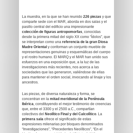
La muestra, en la que se han reunido
226 piezas
y que
comparte sede con el MAR, aborda en dos salas y el
pasillo central del edificio una impresionante
colección de figuras antropomorfas
, conocidas
desde la primera mitad del siglo XX como “Ídolos”, que
se interpretan como una
referencia de la gran Diosa
Madre Oriental
y conforman un conjunto mueble de
representaciones genuinas y esquemáticas del cuerpo
y el rostro humano. El MARQ y el MAR han unido sus
esfuerzos en una exposición que, a la luz de las
investigaciones más recientes, nos acerca a las
sociedades que las generaron, valiéndose de ellas
para mantener el orden social, invocando al linaje y los
ancestros.
Las piezas, de diversa naturaleza y forma, se
concentran en la
mitad meridional de la Península
Ibérica
, constituyendo el mejor testimonio de creencias
que, entre el 3300 y el 2500 a.C., compartían
colectivos del
Neolítico Final y del Calcolítico
. La
primera sala
ofrece el significado de estas
expresiones milenarias por bloques denominados
“Investigaciones”, “Precedentes Neolíticos”, “En el