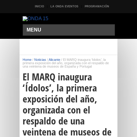
INICIO
LA ONDA EVENTOS
PROGRAMACIÓN
MENU
Home
/
Noticias
/
Alicante
/
El MARQ inaugura ‘Ídolos’, la
primera exposición del año, organizada con el respaldo de
una veintena de museos de España y Portugal
El MARQ inaugura
‘Ídolos’, la primera
exposición del año,
organizada con el
respaldo de una
veintena de museos de