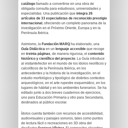
catálogo
llamado a convertirse en una obra de
obligada consulta para estudiosos, universidades y
especialistas. Una publicación que
integra 26
artículos de 33 especialistas de reconocido prestigio
internacional
, ofreciendo un completo panorama de la
investigación en el Próximo Oriente, Europa y en la
Península Ibérica.
Asimismo, la
Fundación MARQ
ha elaborado, una
Guía Didáctica
en un
lenguaje accesible
que recoge
en
treinta páginas
, de manera rigurosa, el
contenido
histórico y científico del proyecto
. La Guía introduce
al visitante/lector en el mundo de los ídolos neolíticos y
calcolíticos de la Península Ibérica, en los
antecedentes y la historia de la investigación, en el
estudio morfológico y tipológico de distintos contextos
arqueológicos, en el arte rupestre esquemático, en los
lugares de hábitat y en los ambientes funerarios. Se ha
editado junto a dos breves cuadernos de ejercicios,
uno para Educación Primaria y otro para Secundaria,
destinados al público escolar.
Ídolos cuenta también con recursos de accesibilidad,
audiovisuales y paisajes sonoros, tales como puntos
de lectura fácil o recreaciones en 3D obra del