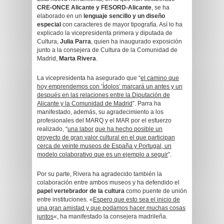
CRE-ONCE Alicante y FESORD-Alicante
, se ha
elaborado en un
lenguaje sencillo y un diseño
especial
con caracteres de mayor tipografía. Así lo ha
explicado la vicepresidenta primera y diputada de
Cultura,
Julia Parra
, quien ha inaugurado exposición
junto a la consejera de Cultura de la Comunidad de
Madrid,
Marta Rivera
.
La vicepresidenta ha asegurado que “
el camino que
hoy emprendemos con ‘Ídolos’ marcará un antes y un
después en las relaciones entre la Diputación de
Alicante y la Comunidad de Madrid
”. Parra ha
manifestado, además, su agradecimiento a los
profesionales del MARQ y el MAR por el esfuerzo
realizado, “
una labor
que ha hecho posible un
proyecto de gran valor cultural en el que participan
cerca de veinte museos de España y Portugal, un
modelo colaborativo que es un ejemplo a seguir
”.
Por su parte, Rivera ha agradecido también la
colaboración entre ambos museos y ha defendido el
papel vertebrador de la cultura
como puente de unión
entre instituciones. «
Espero que esto sea el inicio de
una gran amistad y que podamos hacer muchas cosas
juntos
«, ha manifestado la consejera madrileña.