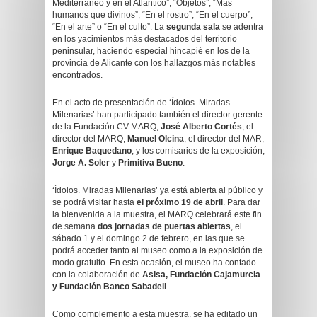
Mediterráneo y en el Atlántico”, “Objetos”, “Más
humanos que divinos”, “En el rostro”, “En el cuerpo”,
“En el arte” o “En el culto”. La
segunda sala
se adentra
en los yacimientos más destacados del territorio
peninsular, haciendo especial hincapié en los de la
provincia de Alicante con los hallazgos más notables
encontrados.
En el acto de presentación de ‘Ídolos. Miradas
Milenarias’ han participado también el director gerente
de la Fundación CV-MARQ,
José Alberto Cortés
, el
director del MARQ,
Manuel Olcina
, el director del MAR,
Enrique Baquedano
, y los comisarios de la exposición,
Jorge A. Soler
y
Primitiva Bueno
.
‘Ídolos. Miradas Milenarias’ ya está abierta al público y
se podrá visitar hasta
el próximo 19 de abril
. Para dar
la bienvenida a la muestra, el MARQ celebrará este fin
de semana
dos jornadas de puertas abiertas
, el
sábado 1 y el domingo 2 de febrero, en las que se
podrá acceder tanto al museo como a la exposición de
modo gratuito. En esta ocasión, el museo ha contado
con la colaboración de
Asisa,
Fundación Cajamurcia
y Fundación Banco Sabadell
.
Como complemento a esta muestra, se ha editado un