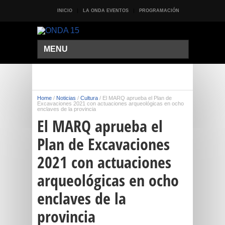
INICIO
LA ONDA EVENTOS
PROGRAMACIÓN
MENU
Home
/
Noticias
/
Cultura
/
El MARQ aprueba el Plan de
Excavaciones 2021 con actuaciones arqueológicas en ocho
enclaves de la provincia
El MARQ aprueba el
Plan de Excavaciones
2021 con actuaciones
arqueológicas en ocho
enclaves de la
provincia