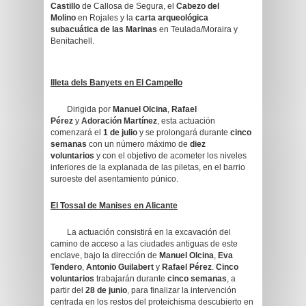
Castillo
de Callosa de Segura, el
Cabezo del
Molino
en Rojales y la
carta arqueológica
subacuática de las Marinas
en Teulada/Moraira y
Benitachell.
Illeta dels Banyets en El Campello
Dirigida por
Manuel Olcina
,
Rafael
Pérez
y
Adoración Martínez
, esta actuación
comenzará el
1 de julio
y se prolongará durante
cinco
semanas
con un número máximo de
diez
voluntarios
y con el objetivo de acometer los niveles
inferiores de la explanada de las piletas, en el barrio
suroeste del asentamiento púnico.
El Tossal de Manises en Alicante
La actuación consistirá en la excavación del
camino de acceso a las ciudades antiguas de este
enclave, bajo la dirección de
Manuel Olcina
,
Eva
Tendero
,
Antonio Guilabert
y
Rafael Pérez
.
Cinco
voluntarios
trabajarán durante
cinco semanas
, a
partir del
28 de junio
, para finalizar la intervención
centrada en los restos del proteichisma descubierto en