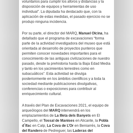
voluntarios para cumplir los aforos y distancias y la
disposición de equipos y herramientas de uso
individual”. La diputada ha destacado que, con la
aplicación de estas medidas, el pasado ejercicio no se
produjo ninguna incidencia.
Por su parte, el director del MARQ,
Manuel Olcina
, ha
detallado que el programa de excavaciones “forma
parte de la actividad investigadora del museo que está
orientada al desarrollo de proyectos punteros que
permiten conocer novedades importantes para el
conocimiento de las antiguas civilizaciones de nuestro
pasado, desde la prehistoria hasta la Baja Edad Media
y tanto en los yacimientos terrestres como en
subacuáticos”. Esta actividad se divulga
posteriormente en los ámbitos científicos y a toda la
sociedad mediante publicaciones divulgativas,
conferencias o exposiciones para contribuir al
enriquecimiento cultural.
A través del Plan de Excavaciones 2021, el equipo de
arqueólogos del
MARQ
intervendrá en los
emplazamientos de
La Illeta dels Banyets
en El
Campello, el
Tossal de Manises
en Alicante, la
Pobla
d´Ifac
en Calp,
La Cova de L’Or
en Beniarrés, la
Cova
del Randero
de Pedreguer, las
Laderas del