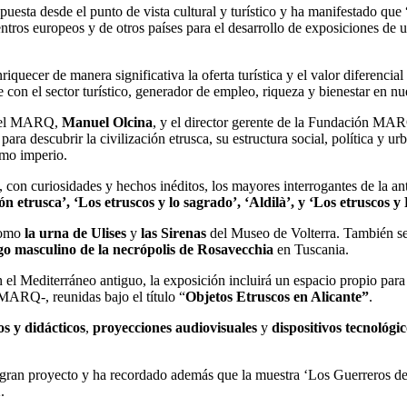
opuesta desde el punto de vista cultural y turístico y ha manifestado que
ros europeos y de otros países para el desarrollo de exposiciones de u
ecer de manera significativa la oferta turística y el valor diferencial
con el sector turístico, generador de empleo, riqueza y bienestar en nu
r del MARQ,
Manuel Olcina
, y el director gerente de la Fundación MA
para descubrir la civilización etrusca, su estructura social, política y 
omo imperio.
 con curiosidades y hechos inéditos, los mayores interrogantes de la an
ión etrusca’, ‘Los etruscos y lo sagrado’, ‘Aldilà’, y ‘Los etruscos 
 como
la urna de Ulises
y
las Sirenas
del Museo de Volterra. También s
go masculino de la necrópolis de Rosavecchia
en Tuscania.
l Mediterráneo antiguo, la exposición incluirá un espacio propio para mos
MARQ-, reunidas bajo el título “
Objetos Etruscos en Alicante”
.
os y didácticos
,
proyecciones audiovisuales
y
dispositivos tecnológic
ste gran proyecto y ha recordado además que la muestra ‘Los Guerreros 
.