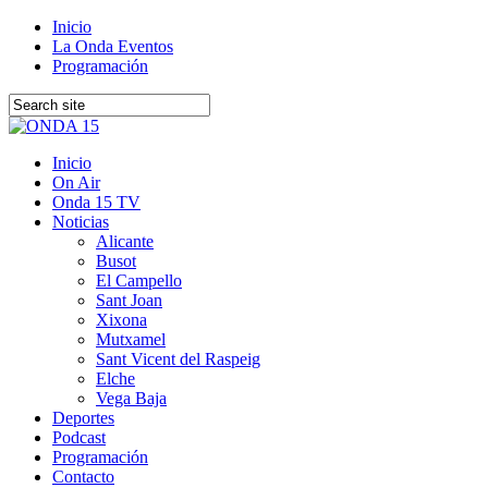
Inicio
La Onda Eventos
Programación
Inicio
On Air
Onda 15 TV
Noticias
Alicante
Busot
El Campello
Sant Joan
Xixona
Mutxamel
Sant Vicent del Raspeig
Elche
Vega Baja
Deportes
Podcast
Programación
Contacto