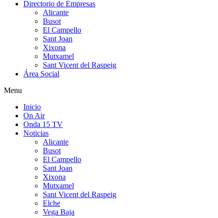
Directorio de Empresas
Alicante
Busot
El Campello
Sant Joan
Xixona
Mutxamel
Sant Vicent del Raspeig
Área Social
Menu
Inicio
On Air
Onda 15 TV
Noticias
Alicante
Busot
El Campello
Sant Joan
Xixona
Mutxamel
Sant Vicent del Raspeig
Elche
Vega Baja