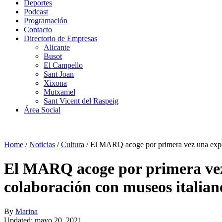
Deportes
Podcast
Programación
Contacto
Directorio de Empresas
Alicante
Busot
El Campello
Sant Joan
Xixona
Mutxamel
Sant Vicent del Raspeig
Área Social
Home
/
Noticias
/
Cultura
/
El MARQ acoge por primera vez una exposi
El MARQ acoge por primera vez 
colaboración con museos italian
By
Marina
Updated: mayo 20, 2021