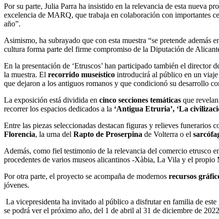
Por su parte, Julia Parra ha insistido en la relevancia de esta nueva pr
excelencia de MARQ, que trabaja en colaboración con importantes cent
año”.
Asimismo, ha subrayado que con esta muestra “se pretende además enriqu
cultura forma parte del firme compromiso de la Diputación de Alicante 
En la presentación de ‘Etruscos’ han participado también el directo
la muestra. El
recorrido museístico
introducirá al público en un viaje 
que dejaron a los antiguos romanos y que condicionó su desarrollo c
La exposición está dividida en
cinco secciones temáticas
que revelan,
recorrer los espacios dedicados a la
‘Antigua Etruria’, ‘La civilizac
Entre las piezas seleccionadas destacan figuras y relieves funerarios
Florencia
, la urna del
Rapto de Proserpina
de Volterra o el
sarcófa
Además, como fiel testimonio de la relevancia del comercio etrusco en e
procedentes de varios museos alicantinos -Xàbia, La Vila y el propio 
Por otra parte, el proyecto se acompaña de modernos
recursos gráfic
jóvenes.
La vicepresidenta ha invitado al público a disfrutar en familia de e
se podrá ver el próximo año, del 1 de abril al 31 de diciembre de 2022