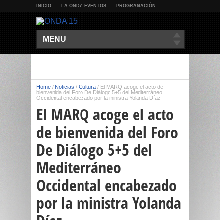
INICIO
LA ONDA EVENTOS
PROGRAMACIÓN
MENU
Home
/
Noticias
/
Cultura
/
El MARQ acoge el acto de
bienvenida del Foro De Diálogo 5+5 del Mediterráneo
Occidental encabezado por la ministra Yolanda Díaz
El MARQ acoge el acto
de bienvenida del Foro
De Diálogo 5+5 del
Mediterráneo
Occidental encabezado
por la ministra Yolanda