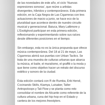
de las novedades de este año, el ciclo ‘Nuevas
expresiones sonoras’, que reúne a artistas
divergentes, híbridos y contemporáneos. Esta primera
edición, en la Caja Negra de Las Cigarreras con tres
actuaciones de marzo a junio, se hace eco de la
pluralidad que acontece dentro de nuestro circuito
musical y generacional. Baiuca, Mary Lattimore y
L’Exotighost participan en esta primera edición,
reflexionando y experimentando sobre sus raíces
desde diferentes posiciones en el tiempo.
Sin embargo, esta no es la única propuesta que ofrece
música contemporánea. Del 18 al 21 de mayo, Las
Cigarreras abrirá sus puertas con Urban Tactics. Se
trata de una muestra de culturas urbanas que abarca
la música, el baile, el muralismo, el graffiti o la moda y
que tiene como objetivo hacer un retrato del discurso
estético y sonoro de la ciudad.
Esta edición contará con R de Rumba, Erik Hervé,
Cocinando Skills, Kiamya, Luisaker, Taller
Antropoloops y Tali Flow y se planta como reto
consolidar el nombre de Alicante como referente de la
cultura urbana, cuna del hip-hop en el Estado y
cantera de los mejores freestylers.