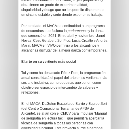
música electrónica en el Estado, cuyas propuestas y
obra tienen un grado de experimentalidad,
singularidad y riesgo que no les permite disponer de
un circuito estable y serio donde exponer su trabajo.
Por otro lado, el MACA da continuidad a un programa
de encuentros que fusiona la
performance
y la danza
que comenzó en 2021. Entre abril y noviembre, Janet
Novas, Cesc Gelabert, Sol Picó, Lucía Croatto y Andrés
Marín, MACA en VIVO permitirá a los alicantinos y
alicantinas disfrutar de la mejor danza contemporánea.
El arte en su vertiente más social
Tal y como ha destacado Pérez Pont, la programación
anual consolidará el papel del arte en su vertiente más
social e inclusiva, con propuestas que tienen como
objetivo ser espacio de intercambio de saberes y
reflexiones.
En el MACA, DaGuten Escuela de Barrio y Equipo Seri
(del Centro Ocupacional Terramar de APSA de
Alicante), se alían con el CMCV para impulsar ‘Manual
de serigrafía en lectura fácil’, que permitirá acercar la
técnica de serigrafía a todas las personas con
diversidad funcional. Este proyecto surge a partir del