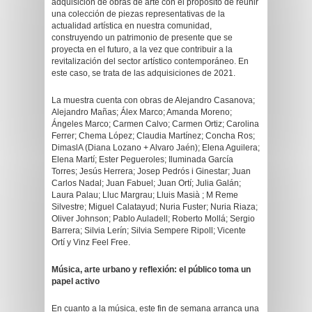
adquisición de obras de arte con el propósito de reunir
una colección de piezas representativas de la
actualidad artística en nuestra comunidad,
construyendo un patrimonio de presente que se
proyecta en el futuro, a la vez que contribuir a la
revitalización del sector artístico contemporáneo. En
este caso, se trata de las adquisiciones de 2021.
La muestra cuenta con obras de Alejandro Casanova;
Alejandro Mañas; Álex Marco; Amanda Moreno;
Ángeles Marco; Carmen Calvo; Carmen Ortiz; Carolina
Ferrer; Chema López; Claudia Martínez; Concha Ros;
DimaslA (Diana Lozano + Alvaro Jaén); Elena Aguilera;
Elena Martí; Ester Pegueroles; Iluminada García
Torres; Jesús Herrera; Josep Pedrós i Ginestar; Juan
Carlos Nadal; Juan Fabuel; Juan Ortí; Julia Galán;
Laura Palau; Lluc Margrau; Lluis Masià ; M Reme
Silvestre; Miguel Calatayud; Nuria Fuster; Nuria Riaza;
Oliver Johnson; Pablo Auladell; Roberto Mollá; Sergio
Barrera; Silvia Lerín; Silvia Sempere Ripoll; Vicente
Ortí y Vinz Feel Free.
Música, arte urbano y reflexión: el público toma un
papel activo
En cuanto a la música, este fin de semana arranca una