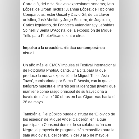
Carratalá, del ciclo Nuevas expresiones sonoras; Ivan
López, de Urban Tactics; Juanma López, de Ficciones
Compartidas; Ester Guixot y David Gil, de La Llavor
artística; José Abellán y Jorge Socorro, de Jugaxata;
Carlos Izquierdo, de Fonoteca Valenciana; y Leónidas
Spinelli y Sema D’Acosta, de la exposición de Miguel
Trillo para PhotoAlicante, entre otros.
Impulso a la creación artística contemporánea
visual
Un año más, el CMCV impulsa el Festival Internacional
de Fotografía PhotoAlicante. Una cita para la que
produce la nueva exposición de Miguel Trillo, ‘Asia
Town’, comisariada por Sema D’Acosta, con la que el
fotógrafo muestra el interés por la identidad juvenil que
mantiene como rasgo principal de su trayectoria a
través de más de 100 obras en Las Cigarreras hasta el
28 de mayo.
También allí, el público puede disfrutar de ‘El olvido de
los espejos’ de Miguel Ángel Calderón, en la que
participa en Consorci dentro de su colaboración con
Negre, el proyecto de programación expositiva para la
sala audiovisual del centro. Y del 3 al 5 de mayo, el