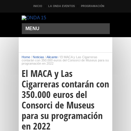
INICIO
LA ONDA EVENTOS
PROGRAMACIÓN
MENU
Home
/
Noticias
/
Alicante
/
El MACA y Las Cigarreras
contarán con 350.000 euros del Consorci de Museus para su
programación en 2022
El MACA y Las
Cigarreras contarán con
350.000 euros del
Consorci de Museus
para su programación
en 2022