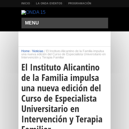
INICIO
LA ONDA EVENTOS
PROGRAMACIÓN
MENU
Home
/
Noticias
/
El Instituto Alicantino de la Familia impulsa
una nueva edición del Curso de Especialista Universitario en
Intervención y Terapia Familiar
El Instituto Alicantino
de la Familia impulsa
una nueva edición del
Curso de Especialista
Universitario en
Intervención y Terapia