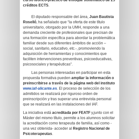
curso
teórico-práctico de enfoque sistemático de 25
créditos ECTS
.
El diputado responsable del área,
Juan Bautista
Roselló
, ha señalado que “la oferta de este título
universitario, otorgado por la UMH, responde a una
demanda creciente de profesionales que precisan de
una formación específica para abordar la problemática
familiar desde sus diferentes ámbitos de acción –
social, sanitario, educativo, etc.-, promoviendo la
adquisición de herramientas y conocimientos que
faciliten intervenciones preventivas, psicoeducativas,
psicosociales y terapéuticas”.
Las personas interesadas en participar en esta
propuesta formativa pueden
ampliar la información o
preinscribirse a través de la página web del instituto
www.iaf-alicante.es
. El proceso de selección de los
admitidos se realizará por riguroso orden de
preinscripción y tras superar una entrevista personal
que se realizará en las instalaciones del IAF.
La iniciativa está
acreditada por FEATF
y,junto con el
Máster del mismo título, permite a los alumnos solicitar
la acreditación como terapeuta de familia, así como -
una vez obtenida- acceder al
Registro Nacional de
Psicoterapeutas
.