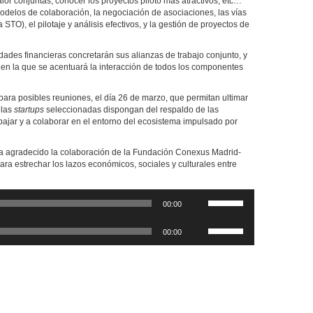
lor conjuntas, conocer los proyectos piloto más atractivos, etc…
odelos de colaboración, la negociación de asociaciones, las vías
 STO), el pilotaje y análisis efectivos, y la gestión de proyectos de
dades financieras concretarán sus alianzas de trabajo conjunto, y
 en la que se acentuará la interacción de todos los componentes
ara posibles reuniones, el día 26 de marzo, que permitan ultimar
 las
startups
seleccionadas dispongan del respaldo de las
abajar y a colaborar en el entorno del ecosistema impulsado por
a agradecido la colaboración de la Fundación Conexus Madrid-
ra estrechar los lazos económicos, sociales y culturales entre
Utiliza
00:00
las
teclas
Utiliza
de
00:00
las
flecha
teclas
arriba/abajo
de
para
flecha
aumentar
arriba/abajo
o
para
disminuir
aumentar