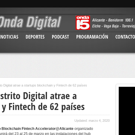
NOTICIAS
DEPORTES
PODCAST
PROGRAMACIÓN
CONTACT
to Digital atrae a startups blockchain y Fintech de 62 países
trito Digital atrae a
 y Fintech de 62 países
Updated: marzo 4, 2020
Blockchain Fintech Accelerator@Alicante
organizado
unirá del 23 al 25 de marzo en las instalaciones del hub