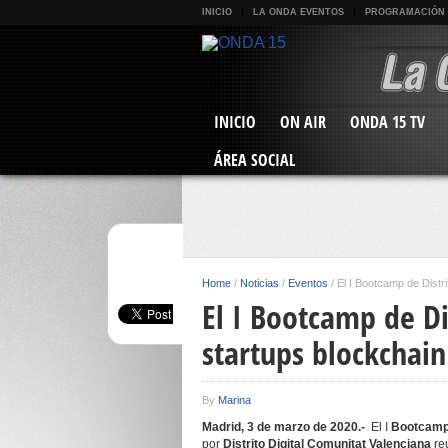
INICIO
LA ONDA EVENTOS
PROGRAMACIÓN
INICIO
ON AIR
ONDA 15 TV
ÁREA SOCIAL
Home
/
Noticias
/
Eventos
/
El I Bootcamp de Distri
El I Bootcamp de Dis
startups blockchain
By
Marina
Madrid, 3 de marzo de 2020.-
El I
Bootcamp 
por
Distrito Digital Comunitat Valenciana
re