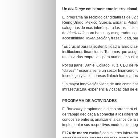
Un
challenge
eminentemente internacional
El programa ha recibido candidaturas de 62 p
Reino Unido, México, Suecia, España, Poloni
categorías de más interés para las institucion
de
blockchain
para bancos y aseguradoras, ed
accesibilidad,
tokenización
y trazabilidad, pa
“Es crucial para la sostenibilidad a largo pl
instituciones financieras. Tenemos que asegu
una o varias empresas, para aumentar sus op
Por su parte, Daniel Collado Ruiz, CEO de 
“claves”. “España tiene un sector financiero
tecnología y las empresas fintech han madura
“La mayor innovación viene de una combinació
infraestructura, experiencia y capacidad de 
PROGRAMA DE ACTIVIDADES
El
Bootcamp
propiamente dicho arrancará el
de trabajo dedicada a conectar a los diferent
conocerse entre sí, analizar el alcance de la
implementar sus respectivos modelos de neg
El 24 de marzo
contará con talleres interacti