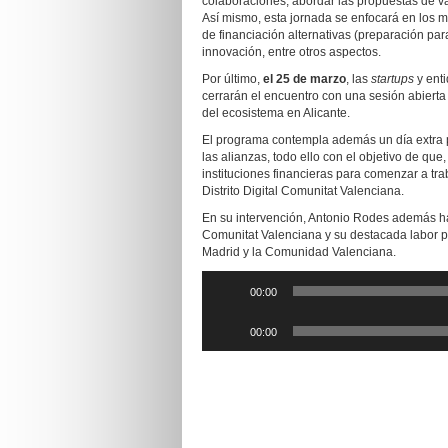
colaboraciones, abordar las propuestas de va
Así mismo, esta jornada se enfocará en los m
de financiación alternativas (preparación para
innovación, entre otros aspectos.
Por último,
el 25 de marzo
, las
startups
y enti
cerrarán el encuentro con una sesión abierta
del ecosistema en Alicante.
El programa contempla además un día extra p
las alianzas, todo ello con el objetivo de que,
instituciones financieras para comenzar a tr
Distrito Digital Comunitat Valenciana.
En su intervención, Antonio Rodes además h
Comunitat Valenciana y su destacada labor pa
Madrid y la Comunidad Valenciana.
Reproductor
00:00
de
audio
Reproductor
00:00
de
audio