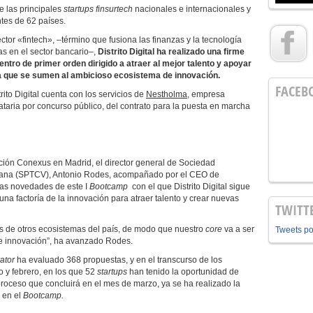
e las principales
startups finsurtech
nacionales e internacionales y
tes de 62 países.
ctor «fintech», –término que fusiona las finanzas y la tecnología
as en el sector bancario–,
Distrito Digital ha realizado una firme
tro de primer orden dirigido a atraer al mejor talento y apoyar
ra que se sumen al ambicioso ecosistema de innovación.
FACEB
trito Digital cuenta con los servicios de
Nestholma
, empresa
ataria por concurso público, del contrato para la puesta en marcha
ción Conexus en Madrid, el director general de Sociedad
ciana (SPTCV), Antonio Rodes, acompañado por el CEO de
las novedades de este I
Bootcamp
con el que Distrito Digital sigue
na factoría de la innovación para atraer talento y crear nuevas
TWITT
s de otros ecosistemas del país, de modo que nuestro
core
va a ser
Tweets p
de innovación”, ha avanzado Rodes.
ator
ha evaluado 368 propuestas, y en el transcurso de los
o y febrero, en los que 52
startups
han tenido la oportunidad de
proceso que concluirá en el mes de marzo, ya se ha realizado la
 en el
Bootcamp.