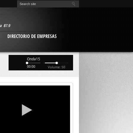
O
DIRECTORIO DE EMPRESAS
Onda15
00:00
Volume: 50