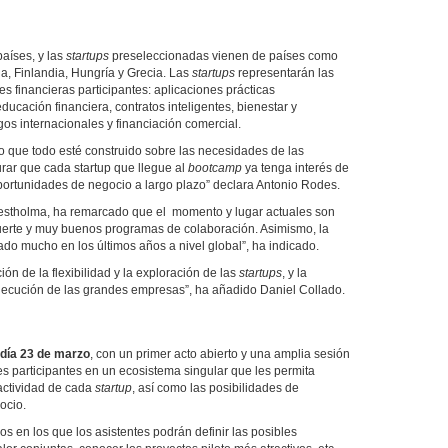
aíses, y las
startups
preseleccionadas vienen de países como
a, Finlandia, Hungría y Grecia. Las
startups
representarán las
es financieras participantes: aplicaciones prácticas
ucación financiera, contratos inteligentes, bienestar y
gos internacionales y financiación comercial.
azo que todo esté construido sobre las necesidades de las
rar que cada startup que llegue al
bootcamp
ya tenga interés de
ortunidades de negocio a largo plazo” declara Antonio Rodes.
Nestholma, ha remarcado que el momento y lugar actuales son
 fuerte y muy buenos programas de colaboración. Asimismo, la
do mucho en los últimos años a nivel global”, ha indicado.
n de la flexibilidad y la exploración de las
startups
, y la
ejecución de las grandes empresas”, ha añadido Daniel Collado.
día 23 de marzo
, con un primer acto abierto y una amplia sesión
es participantes en un ecosistema singular que les permita
 actividad de cada
startup
, así como las posibilidades de
ocio.
vos en los que los asistentes podrán definir las posibles