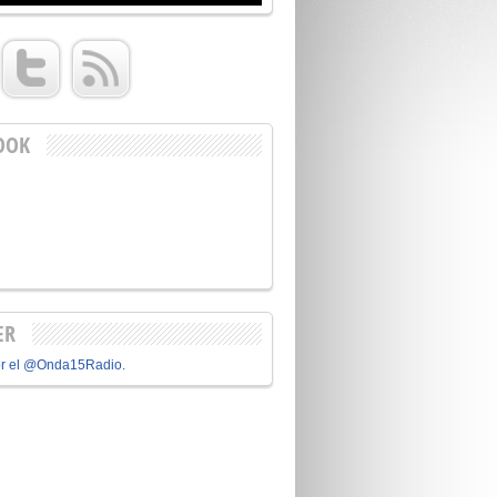
OOK
ER
or el @Onda15Radio.