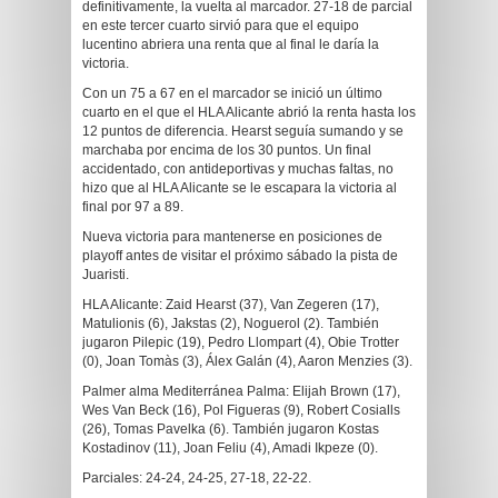
definitivamente, la vuelta al marcador. 27-18 de parcial
en este tercer cuarto sirvió para que el equipo
lucentino abriera una renta que al final le daría la
victoria.
Con un 75 a 67 en el marcador se inició un último
cuarto en el que el HLA Alicante abrió la renta hasta los
12 puntos de diferencia. Hearst seguía sumando y se
marchaba por encima de los 30 puntos. Un final
accidentado, con antideportivas y muchas faltas, no
hizo que al HLA Alicante se le escapara la victoria al
final por 97 a 89.
Nueva victoria para mantenerse en posiciones de
playoff antes de visitar el próximo sábado la pista de
Juaristi.
HLA Alicante: Zaid Hearst (37), Van Zegeren (17),
Matulionis (6), Jakstas (2), Noguerol (2). También
jugaron Pilepic (19), Pedro Llompart (4), Obie Trotter
(0), Joan Tomàs (3), Álex Galán (4), Aaron Menzies (3).
Palmer alma Mediterránea Palma: Elijah Brown (17),
Wes Van Beck (16), Pol Figueras (9), Robert Cosialls
(26), Tomas Pavelka (6). También jugaron Kostas
Kostadinov (11), Joan Feliu (4), Amadi Ikpeze (0).
Parciales: 24-24, 24-25, 27-18, 22-22.