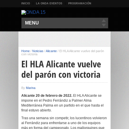
INICIO
LA ONDA EVENTOS
PROGRAMACIÓN
MENU
Home
/
Noticias
/
Alicante
/
El HLA Alicante vuelve del parón
con victoria
El HLA Alicante vuelve
del parón con victoria
By
Marina
Alicante 20 de febrero de 2022.
El HLA Alicante se
impone en el Pedro Ferrándiz a Palmer Alma
Mediterránea Palma en un partido en el que hasta el
final estuvo abierto.
Tras una semana sin competir, los lucentinos volvieron
al Ferrándiz para enfrentarse a uno de los equipos
más en forma del campeonato. Los mallorquines que