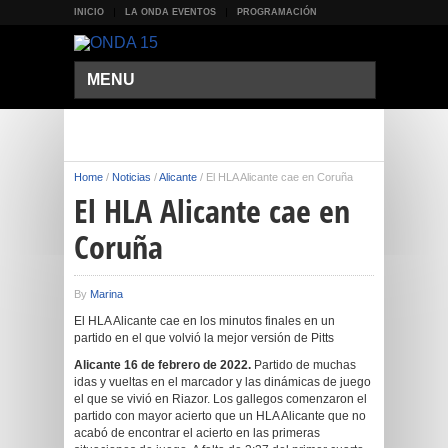
INICIO
LA ONDA EVENTOS
PROGRAMACIÓN
MENU
Home
/
Noticias
/
Alicante
/
El HLA Alicante cae en Coruña
El HLA Alicante cae en
Coruña
By
Marina
El HLA Alicante cae en los minutos finales en un
partido en el que volvió la mejor versión de Pitts
Alicante 16 de febrero de 2022.
Partido de muchas
idas y vueltas en el marcador y las dinámicas de juego
el que se vivió en Riazor. Los gallegos comenzaron el
partido con mayor acierto que un HLA Alicante que no
acabó de encontrar el acierto en las primeras