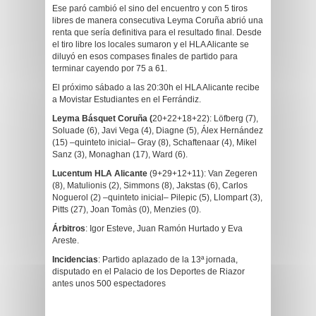
Ese paró cambió el sino del encuentro y con 5 tiros
libres de manera consecutiva Leyma Coruña abrió una
renta que sería definitiva para el resultado final. Desde
el tiro libre los locales sumaron y el HLA Alicante se
diluyó en esos compases finales de partido para
terminar cayendo por 75 a 61.
El próximo sábado a las 20:30h el HLA Alicante recibe
a Movistar Estudiantes en el Ferrándiz.
Leyma Básquet Coruña (
20+22+18+22): Löfberg (7),
Soluade (6), Javi Vega (4), Diagne (5), Álex Hernández
(15) –quinteto inicial– Gray (8), Schaftenaar (4), Mikel
Sanz (3), Monaghan (17), Ward (6).
Lucentum HLA Alicante
(9+29+12+11): Van Zegeren
(8), Matulionis (2), Simmons (8), Jakstas (6), Carlos
Noguerol (2) –quinteto inicial– Pilepic (5), Llompart (3),
Pitts (27), Joan Tomàs (0), Menzies (0).
Árbitros
: Igor Esteve, Juan Ramón Hurtado y Eva
Areste.
Incidencias
: Partido aplazado de la 13ª jornada,
disputado en el Palacio de los Deportes de Riazor
antes unos 500 espectadores