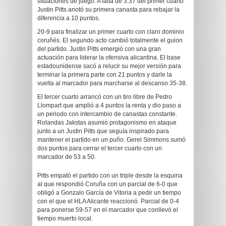
situaciones de juego. A falta de 3:37 del primer cuarto
Justin Pitts anotó su primera canasta para rebajar la
diferencia a 10 puntos.
20-9 para finalizar un primer cuarto con claro dominio
coruñés. El segundo acto cambió totalmente el guion
del partido. Justin Pitts emergió con una gran
actuación para liderar la ofensiva alicantina. El base
estadounidense sacó a relucir su mejor versión para
terminar la primera parte con 21 puntos y darle la
vuelta al marcador para marcharse al descanso 35-38.
El tercer cuarto arrancó con un tiro libre de Pedro
Llompart que amplió a 4 puntos la renta y dio paso a
un periodo con intercambio de canastas constante.
Rolandas Jakstas asumió protagonismo en ataque
junto a un Justin Pitts que seguía inspirado para
mantener el partido en un puño. Gerel Simmons sumó
dos puntos para cerrar el tercer cuarto con un
marcador de 53 a 50.
Pitts empató el partido con un triple desde la esquina
al que respondió Coruña con un parcial de 6-0 que
obligó a Gonzalo García de Vitoria a pedir un tiempo
con el que el HLA Alicante reaccionó. Parcial de 0-4
para ponerse 59-57 en el marcador que conllevó el
tiempo muerto local.