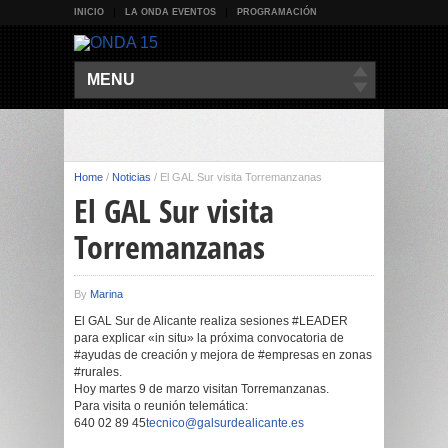
INICIO
LA ONDA EVENTOS
PROGRAMACIÓN
MENU
Home
/
Noticias
/
El GAL Sur visita Torremanzanas
El GAL Sur visita
Torremanzanas
By
Marina
El GAL Sur de Alicante realiza sesiones #LEADER
para explicar «in situ» la próxima convocatoria de
#ayudas de creación y mejora de #empresas en zonas
#rurales.
Hoy martes 9 de marzo visitan Torremanzanas.
Para visita o reunión telemática:
640 02 89 45
tecnico@galsurdealicante.es