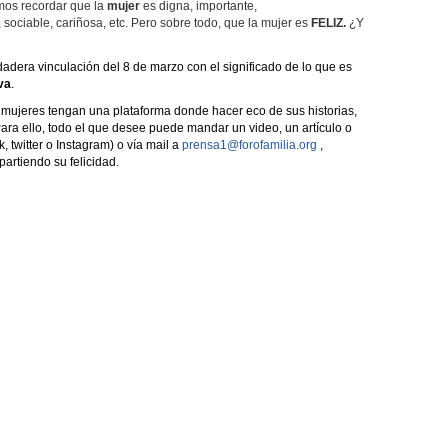
emos recordar que la
mujer
es digna, importante,
, sociable, cariñosa, etc. Pero sobre todo, que la mujer es
FELIZ
.
¿Y
adera vinculación del 8 de marzo con el significado de lo que es
va
.
mujeres tengan una plataforma donde hacer eco de sus historias,
Para ello, todo el que desee puede mandar un video, un artículo o
, twitter o Instagram) o vía mail a
prensa1@forofamilia.org
,
rtiendo su felicidad.