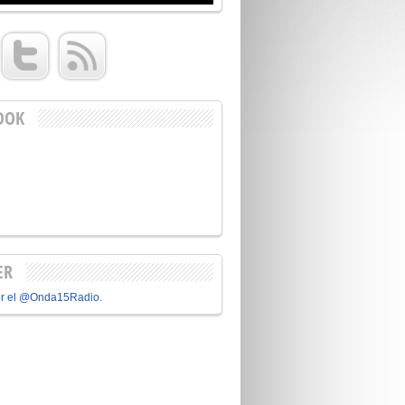
OOK
ER
or el @Onda15Radio.