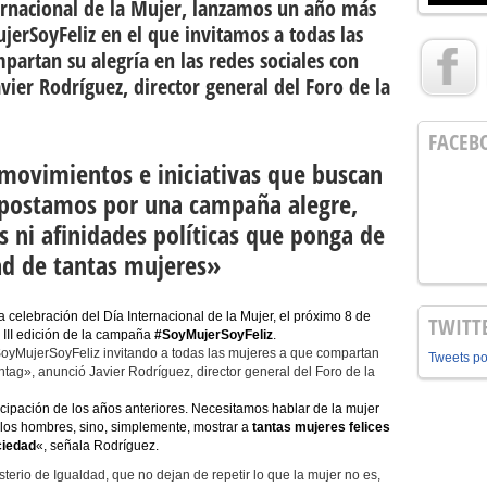
ernacional de la Mujer, lanzamos un año más
rSoyFeliz en el que invitamos a todas las
partan su alegría en las redes sociales con
vier Rodríguez, director general del Foro de la
FACEB
movimientos e iniciativas que buscan
 apostamos por una campaña alegre,
as ni afinidades políticas que ponga de
dad de tantas mujeres»
 celebración del Día Internacional de la Mujer, el próximo 8 de
TWITT
 III edición de la campaña
#SoyMujerSoyFeliz
.
MujerSoyFeliz invitando a todas las mujeres a que compartan
Tweets p
htag», anunció Javier Rodríguez, director general del Foro de la
cipación de los años anteriores. Necesitamos hablar de la mujer
 los hombres, sino, simplemente, mostrar a
tantas mujeres felices
ciedad
«, señala Rodríguez.
terio de Igualdad, que no dejan de repetir lo que la mujer no es,