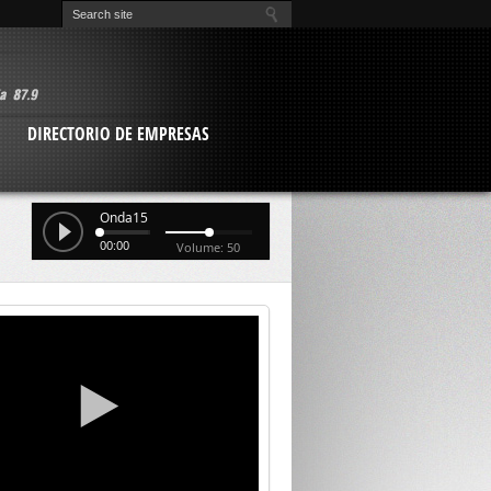
O
DIRECTORIO DE EMPRESAS
Onda15
00:00
Volume: 50