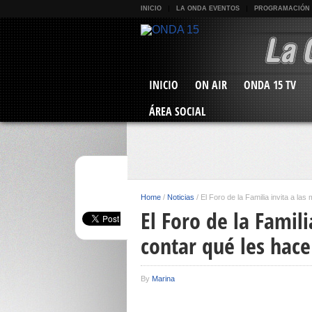
INICIO
LA ONDA EVENTOS
PROGRAMACIÓN
INICIO
ON AIR
ONDA 15 TV
ÁREA SOCIAL
Home
/
Noticias
/
El Foro de la Familia invita a las
El Foro de la Famili
contar qué les hace 
By
Marina