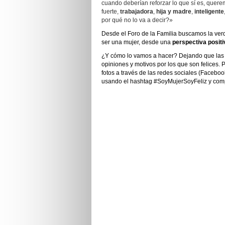
cuando deberían reforzar lo que sí es, quer
fuerte,
trabajadora
,
hija y madre
,
inteligente
por qué no lo va a decir?»
Desde el Foro de la Familia buscamos la verd
ser una mujer, desde una
perspectiva positi
¿Y cómo lo vamos a hacer? Dejando que las 
opiniones y motivos por los que son felices. 
fotos a través de las redes sociales (Facebook
usando el hashtag #SoyMujerSoyFeliz y compa