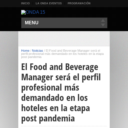
INICIO
LA ONDA EVENTOS
PROGRAMACIÓN
MENU
Home
/
Noticias
/
El Food and Beverage Manager será el
perfil profesional más demandado en los hoteles en la etapa
post pandemia
El Food and Beverage
Manager será el perfil
profesional más
demandado en los
hoteles en la etapa
post pandemia