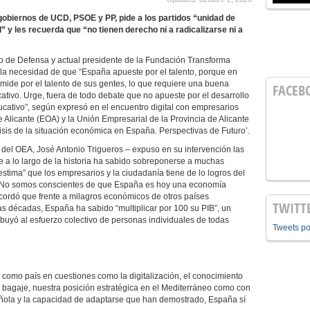
gobiernos de UCD, PSOE y PP, pide a los partidos “unidad de
” y les recuerda que “no tienen derecho ni a radicalizarse ni a
ro de Defensa y actual presidente de la Fundación Transforma
a necesidad de que “España apueste por el talento, porque en
mide por el talento de sus gentes, lo que requiere una buena
FACEB
ativo. Urge, fuera de todo debate que no apueste por el desarrollo
ativo”, según expresó en el encuentro digital con empresarios
Alicante (EOA) y la Unión Empresarial de la Provincia de Alicante
lisis de la situación económica en España. Perspectivas de Futuro’.
 del OEA, José Antonio Trigueros – expuso en su intervención las
ue a lo largo de la historia ha sabido sobreponerse a muchas
stima” que los empresarios y la ciudadanía tiene de lo logros del
 “No somos conscientes de que España es hoy una economía
ecordó que frente a milagros económicos de otros países
TWITT
s décadas, España ha sabido “multiplicar por 100 su PIB”, un
ibuyó al esfuerzo colectivo de personas individuales de todas
Tweets p
como país en cuestiones como la digitalización, el conocimiento
te bagaje, nuestra posición estratégica en el Mediterráneo como con
pañola y la capacidad de adaptarse que han demostrado, España sí