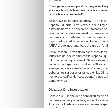
El abogado, que ocupó altos cargos en los 
acción a favor de la economía y la sociedad
radicalizar a la sociedad”
Alicante, 2 de octubre de 2019.
El ex minist
España, Eduardo Serra Rexach, apeló hoy a l
estos momentos la riqueza de una nación se 
reforma no partidista de nuestro sistema educ
de nuestros ciudadanos, un buen modelo educ
organizado por el Observatorio Económico de 
(UEPAL) que tuvo lugar bajo el título de ‘Aná
Serra Rexach – presentado por el presidente
fortalezas del sector empresarial español, q
dificultades, aunque lamentó “la escasa autoe
conjunto de España en los últimos 60 años.
emergente, y lo es desde hace 60 años”, y r
deberíamos ser conscientes que en las última
hecho que calificó de “excepcional” y que atr
generaciones.
Digitalización e investigación
Señaló que España debe centrar su atención 
de otros idiomas y la investigación. “Con es
América, la fuerte iniciativa empresarial es