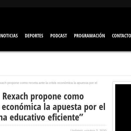
NOTICIAS
DEPORTES
PODCAST
PROGRAMACIÓN
CONTACT
xach propone como receta ante la crisis económica la apuesta por el
ra Rexach propone como
is económica la apuesta por el
ma educativo eficiente”
Updated: octubre 2, 2020