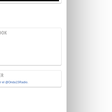
OOK
ER
or el @Onda15Radio.