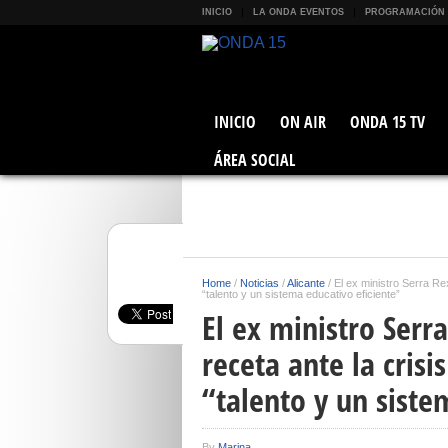
INICIO
LA ONDA EVENTOS
PROGRAMACIÓN
INICIO
ON AIR
ONDA 15 TV
ÁREA SOCIAL
Home
/
Noticias
/
Alicante
/
El ex ministro Serra Re
“talento y un sistema educativo eficiente”
El ex ministro Ser
receta ante la cris
“talento y un siste
By
Marina