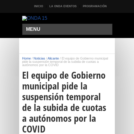
INICIO
LA ONDA EVENTOS
PROGRAMACIÓN
MENU
Home
/
Noticias
/
Alicante
/
El equipo de Gobierno municipal
pide la suspensión temporal de la subida de cuotas a
autónomos por la COVID
El equipo de Gobierno
municipal pide la
suspensión temporal
de la subida de cuotas
a autónomos por la
COVID