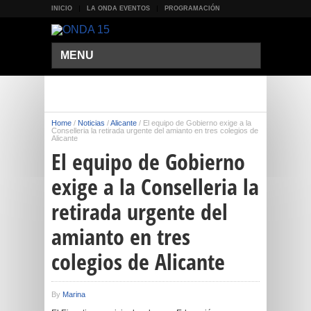
INICIO
LA ONDA EVENTOS
PROGRAMACIÓN
MENU
Home
/
Noticias
/
Alicante
/
El equipo de Gobierno exige a la
Conselleria la retirada urgente del amianto en tres colegios de
Alicante
El equipo de Gobierno
exige a la Conselleria la
retirada urgente del
amianto en tres
colegios de Alicante
By
Marina