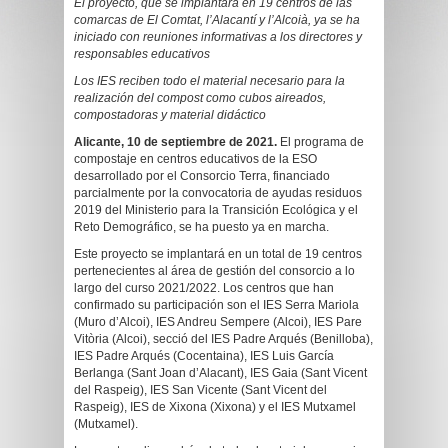
El proyecto, que se implantará en 19 centros de las
comarcas de El Comtat, l’Alacantí y l’Alcoià, ya se ha
iniciado con reuniones informativas a los directores y
responsables educativos
Los IES reciben todo el material necesario para la
realización del compost como cubos aireados,
compostadoras y material didáctico
Alicante, 10 de septiembre de 2021.
El programa de
compostaje en centros educativos de la ESO
desarrollado por el Consorcio Terra, financiado
parcialmente por la convocatoria de ayudas residuos
2019 del Ministerio para la Transición Ecológica y el
Reto Demográfico, se ha puesto ya en marcha.
Este proyecto se implantará en un total de 19 centros
pertenecientes al área de gestión del consorcio a lo
largo del curso 2021/2022. Los centros que han
confirmado su participación son el IES Serra Mariola
(Muro d’Alcoi), IES Andreu Sempere (Alcoi), IES Pare
Vitòria (Alcoi), secció del IES Padre Arqués (Benilloba),
IES Padre Arqués (Cocentaina), IES Luis García
Berlanga (Sant Joan d’Alacant), IES Gaia (Sant Vicent
del Raspeig), IES San Vicente (Sant Vicent del
Raspeig), IES de Xixona (Xixona) y el IES Mutxamel
(Mutxamel).