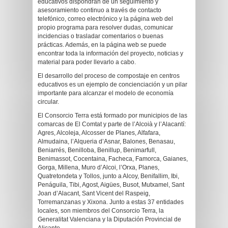
educativos dispondrán de un seguimiento y
asesoramiento continuo a través de contacto
telefónico, correo electrónico y la página web del
propio programa para resolver dudas, comunicar
incidencias o trasladar comentarios o buenas
prácticas. Además, en la página web se puede
encontrar toda la información del proyecto, noticias y
material para poder llevarlo a cabo.
El desarrollo del proceso de compostaje en centros
educativos es un ejemplo de concienciación y un pilar
importante para alcanzar el modelo de economía
circular.
El Consorcio Terra está formado por municipios de las
comarcas de El Comtat y parte de l’Alcoià y l’Alacantí:
Agres, Alcoleja, Alcosser de Planes, Alfafara,
Almudaina, l’Alqueria d’Asnar, Balones, Benasau,
Beniarrés, Benilloba, Benillup, Benimarfull,
Benimassot, Cocentaina, Facheca, Famorca, Gaianes,
Gorga, Millena, Muro d’Alcoi, l’Orxa, Planes,
Quatretondeta y Tollos, junto a Alcoy, Benifallim, Ibi,
Penáguila, Tibi, Agost, Aigües, Busot, Mutxamel, Sant
Joan d’Alacant, Sant Vicent del Raspeig,
Torremanzanas y Xixona. Junto a estas 37 entidades
locales, son miembros del Consorcio Terra, la
Generalitat Valenciana y la Diputación Provincial de