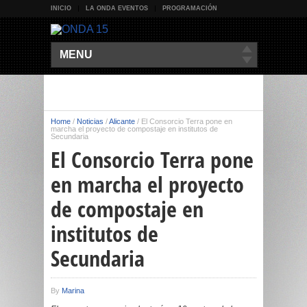
INICIO
LA ONDA EVENTOS
PROGRAMACIÓN
MENU
Home
/
Noticias
/
Alicante
/
El Consorcio Terra pone en
marcha el proyecto de compostaje en institutos de
Secundaria
El Consorcio Terra pone
en marcha el proyecto
de compostaje en
institutos de
Secundaria
By
Marina