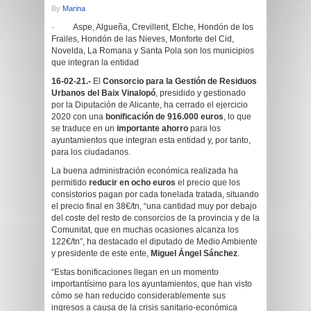
By
Marina
· Aspe, Algueña, Crevillent, Elche, Hondón de los
Frailes, Hondón de las Nieves, Monforte del Cid,
Novelda, La Romana y Santa Pola son los municipios
que integran la entidad
16-02-21.-
El
Consorcio para la Gestión de Residuos
Urbanos del Baix Vinalopó
, presidido y gestionado
por la Diputación de Alicante, ha cerrado el ejercicio
2020 con una
bonificación de 916.000 euros
, lo que
se traduce en un
importante ahorro
para los
ayuntamientos que integran esta entidad y, por tanto,
para los ciudadanos.
La buena administración económica realizada ha
permitido
reducir en ocho euros
el precio que los
consistorios pagan por cada tonelada tratada, situando
el precio final en 38€/tn, “una cantidad muy por debajo
del coste del resto de consorcios de la provincia y de la
Comunitat, que en muchas ocasiones alcanza los
122€/tn”, ha destacado el diputado de Medio Ambiente
y presidente de este ente,
Miguel Ángel Sánchez
.
“Estas bonificaciones llegan en un momento
importantísimo para los ayuntamientos, que han visto
cómo se han reducido considerablemente sus
ingresos a causa de la crisis sanitario-económica