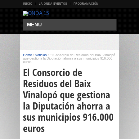
INICIO
LA ONDA EVENTOS
PROGRAMACIÓN
MENU
Home
/
Noticias
/
El Consorcio de Residuos del Baix Vinalopó
que gestiona la Diputación ahorra a sus municipios 916.000
euros
El Consorcio de
Residuos del Baix
Vinalopó que gestiona
la Diputación ahorra a
sus municipios 916.000
euros