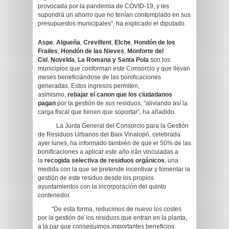
provocada por la pandemia de COVID-19, y les
supondrá un ahorro que no tenían contemplado en sus
presupuestos municipales”, ha explicado el diputado.
Aspe
,
Algueña
,
Crevillent
,
Elche
,
Hondón de los
Frailes
,
Hondón de las Nieves
,
Monforte del
Cid
,
Novelda
,
La Romana y Santa Pola
son los
municipios que conforman este Consorcio y que llevan
meses beneficiándose de las bonificaciones
generadas. Estos ingresos permiten,
asimismo,
rebajar el canon que los ciudadanos
pagan
por la gestión de sus residuos, “aliviando así la
carga fiscal que tienen que soportar”, ha añadido.
La Junta General del Consorcio para la Gestión
de Residuos Urbanos del Baix Vinalopó, celebrada
ayer lunes, ha informado también de que el 50% de las
bonificaciones a aplicar este año irán vinculadas a
la
recogida selectiva de residuos orgánicos
, una
medida con la que se pretende incentivar y fomentar la
gestión de este residuo desde los propios
ayuntamientos con la incorporación del quinto
contenedor.
“De esta forma, reducimos de nuevo los costes
por la gestión de los residuos que entran en la planta,
a la par que conseguimos importantes beneficios