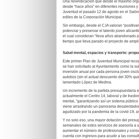
Una reivindicación que desde el máximo orga
desde “hace años” en diferentes reuniones y
Juventud el pasado 12 de agosto en el Salón 
ediles de la Corporación Municipal.
Sin embargo, desde el CJA valoran “positivam
potenciar y preservar el talento joven alican
el cual consideran “lleva años abandonado por
tiempo que lleva parado el proyecto de ampli
Salud mental, espacios y transporte: propu
Este primer Plan de Juventud Municipal reco
se han solicitado al Ayuntamiento como la su
inversión anual por cada persona joven oscila 
autobús (sin el actual descuento del 30% que 
lamentado López de Medina.
Un incremento de la partida presupuestaria e
actualmente el Centro 14, laboral y de trasto
mental, “garantizando así un sistema público
viene arrastrando un panorama desalentador 
agudizado por la pandemia de la covid-19, a
Y no solo eso, una mayor dotación del presup
semanales de estos servicios de asesoría a 
aumentar el número de profesionales y consul
cuenta con ingresos para acudir a las consult