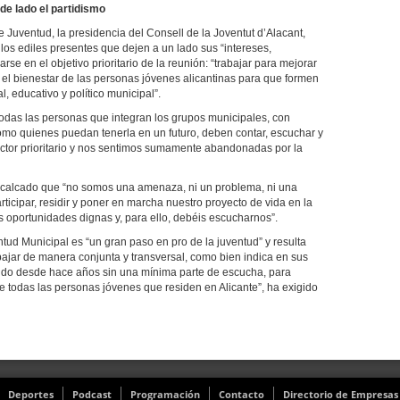
de lado el partidismo
e Juventud, la presidencia del Consell de la Joventut d’Alacant,
los ediles presentes que dejen a un lado sus “intereses,
rse en el objetivo prioritario de la reunión: “trabajar para mejorar
n el bienestar de las personas jóvenes alicantinas para que formen
l, educativo y político municipal”.
todas las personas que integran los grupos municipales, con
como quienes puedan tenerla en un futuro, deben contar, escuchar y
ector prioritario y nos sentimos sumamente abandonadas por la
recalcado que “no somos una amenaza, ni un problema, ni una
cipar, residir y poner en marcha nuestro proyecto de vida en la
s oportunidades dignas y, para ello, debéis escucharnos”.
tud Municipal es “un gran paso en pro de la juventud” y resulta
abajar de manera conjunta y transversal, como bien indica en sus
do desde hace años sin una mínima parte de escucha, para
de todas las personas jóvenes que residen en Alicante”, ha exigido
Deportes
Podcast
Programación
Contacto
Directorio de Empresas