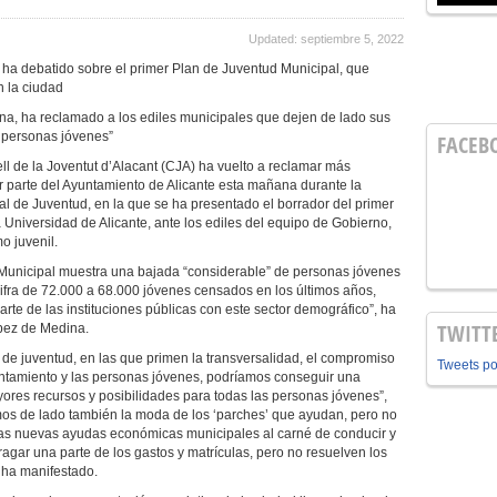
Updated: septiembre 5, 2022
ha debatido sobre el primer Plan de Juventud Municipal, que
 la ciudad
na, ha reclamado a los ediles municipales que dejen de lado sus
as personas jóvenes”
FACEB
l de la Joventut d’Alacant (CJA) ha vuelto a reclamar más
r parte del Ayuntamiento de Alicante esta mañana durante la
l de Juventud, en la que se ha presentado el borrador del primer
 Universidad de Alicante, ante los ediles del equipo de Gobierno,
o juvenil.
 Municipal muestra una bajada “considerable” de personas jóvenes
ifra de 72.000 a 68.000 jóvenes censados en los últimos años,
rte de las instituciones públicas con este sector demográfico”, ha
TWITT
pez de Medina.
s de juventud, en las que primen la transversalidad, el compromiso
Tweets p
yuntamiento y las personas jóvenes, podríamos conseguir una
res recursos y posibilidades para todas las personas jóvenes”,
amos de lado también la moda de los ‘parches’ que ayudan, pero no
las nuevas ayudas económicas municipales al carné de conducir y
agar una parte de los gastos y matrículas, pero no resuelven los
, ha manifestado.