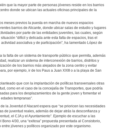
ién que la mayor parte de personas jóvenes reside en los barrios
centro donde se ubican las actuales oficinas principales de la
n los meses previos la puesta en marcha de nuevos espacios
rentes barrios de Alicante, donde ubicar salas de estudio y lugares
tividades por parte de las entidades juveniles, las cuales, según
tuación “difícil y delicada ante esta falta de espacios, tras el
 actividad asociativa y de participación”, ha lamentado López de
a la falta de un sistema de transporte público que permita, además
dad, realizar un sistema de interconexión de barrios, distritos y
lización de los barrios más alejados de la zona centro y evitar
ra, por ejemplo, ir de los Paus a Juan XXIII o a la playa de San
lanteado que con la implantación de políticas transversales otras
ntud, como en el caso de la concejalía de Transportes, que podría
sadas para los desplazamientos de la gente joven y fomentar el
de edades tempranas”.
de la Joventut d’Alacant espera que “se prioricen las necesidades
cas de juventud reales, además de dejar atrás la desconfianza y
ventud, el CJA y el Ayuntamiento”. Ejemplo de escuchar a las
 Bono 4/30, una “exitosa” propuesta presentada al Consistorio,
o entre jóvenes y políticos organizado por este organismo.