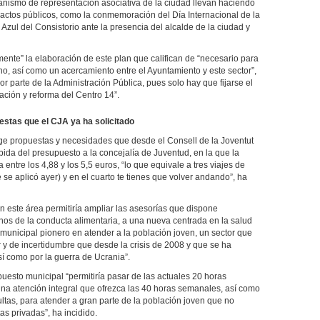
nismo de representación asociativa de la ciudad llevan haciendo
 actos públicos, como la conmemoración del Día Internacional de la
Azul del Consistorio ante la presencia del alcalde de la ciudad y
ente” la elaboración de este plan que califican de “necesario para
tino, así como un acercamiento entre el Ayuntamiento y este sector”,
 parte de la Administración Pública, pues solo hay que fijarse el
ación y reforma del Centro 14”.
estas que el CJA ya ha solicitado
ge propuestas y necesidades que desde el Consell de la Joventut
bida del presupuesto a la concejalía de Juventud, en la que la
entre los 4,88 y los 5,5 euros, “lo que equivale a tres viajes de
se aplicó ayer) y en el cuarto te tienes que volver andando”, ha
n este área permitiría ampliar las asesorías que dispone
rnos de la conducta alimentaria, a una nueva centrada en la salud
 municipal pionero en atender a la población joven, un sector que
y de incertidumbre que desde la crisis de 2008 y que se ha
sí como por la guerra de Ucrania”.
uesto municipal “permitiría pasar de las actuales 20 horas
una atención integral que ofrezca las 40 horas semanales, así como
tas, para atender a gran parte de la población joven que no
as privadas”, ha incidido.