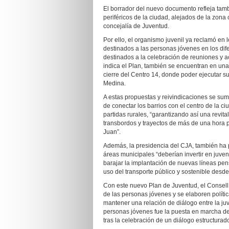
El borrador del nuevo documento refleja tamb
periféricos de la ciudad, alejados de la zona 
concejalía de Juventud.
Por ello, el organismo juvenil ya reclamó e
destinados a las personas jóvenes en los dife
destinados a la celebración de reuniones y ac
indica el Plan, también se encuentran en una si
cierre del Centro 14, donde poder ejecutar su
Medina.
A estas propuestas y reivindicaciones se sum
de conectar los barrios con el centro de la ciu
partidas rurales, “garantizando así una revita
transbordos y trayectos de más de una hora pa
Juan”.
Además, la presidencia del CJA, también ha p
áreas municipales “deberían invertir en juve
barajar la implantación de nuevas líneas pen
uso del transporte público y sostenible des
Con este nuevo Plan de Juventud, el Consell 
de las personas jóvenes y se elaboren políti
mantener una relación de diálogo entre la ju
personas jóvenes fue la puesta en marcha del
tras la celebración de un diálogo estructurad