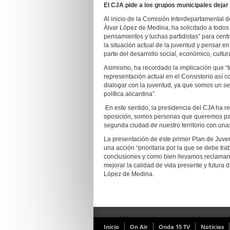
El CJA pide a los grupos municipales dejar 
Al inicio de la Comisión Interdepartamental d
Àlvar López de Medina, ha solicitado a todos 
pensamientos y luchas partidistas” para centra
la situación actual de la juventud y pensar e
parte del desarrollo social, económico, cultura
Asimismo, ha recordado la implicación que “
representación actual en el Consistorio así 
dialogar con la juventud, ya que somos un s
política alicantina”.
En este sentido, la presidencia del CJA ha 
oposición, somos personas que queremos parti
segunda ciudad de nuestro territorio con una
La presentación de este primer Plan de Juven
una acción “prioritaria por la que se debe tr
conclusiones y como bien llevamos reclaman
mejorar la calidad de vida presente y futura 
López de Medina.
Inicio
On Air
Onda 15 TV
Noticias