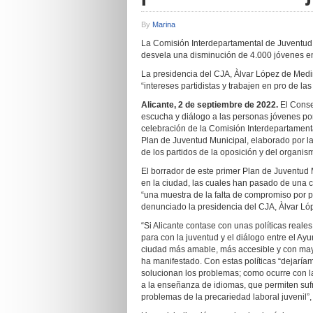
By
Marina
La Comisión Interdepartamental de Juventud 
desvela una disminución de 4.000 jóvenes en
La presidencia del CJA, Àlvar López de Medi
“intereses partidistas y trabajen en pro de l
Alicante, 2 de septiembre de 2022.
El Consel
escucha y diálogo a las personas jóvenes po
celebración de la Comisión Interdepartamenta
Plan de Juventud Municipal, elaborado por la
de los partidos de la oposición y del organism
El borrador de este primer Plan de Juventud
en la ciudad, las cuales han pasado de una c
“una muestra de la falta de compromiso por pa
denunciado la presidencia del CJA, Àlvar Ló
“Si Alicante contase con unas políticas reale
para con la juventud y el diálogo entre el A
ciudad más amable, más accesible y con mayo
ha manifestado. Con estas políticas “dejarí
solucionan los problemas; como ocurre con 
a la enseñanza de idiomas, que permiten sufr
problemas de la precariedad laboral juvenil”