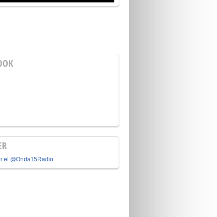
OOK
ER
or el @Onda15Radio.