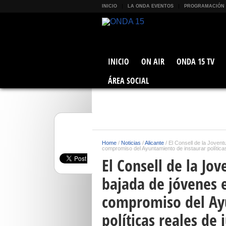
INICIO
LA ONDA EVENTOS
PROGRAMACIÓN
INICIO
ON AIR
ONDA 15 TV
ÁREA SOCIAL
Home
/
Noticias
/
Alicante
/
El Consell de la Joventu
compromiso del Ayuntamiento de instaurar política
El Consell de la Jov
bajada de jóvenes e
compromiso del Ay
políticas reales de