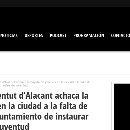
NOTICIAS
DEPORTES
PODCAST
PROGRAMACIÓN
CONTACT
t d’Alacant achaca la bajada de jóvenes en la ciudad a la falta de
s reales de juventud
entut d’Alacant achaca la
n la ciudad a la falta de
untamiento de instaurar
 juventud