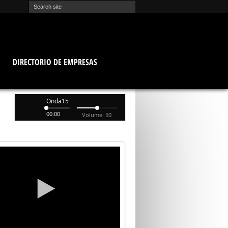
O
DIRECTORIO DE EMPRESAS
Onda15
00:00
Volume: 50