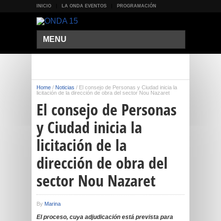
INICIO
LA ONDA EVENTOS
PROGRAMACIÓN
MENU
Home
/
Noticias
/
El consejo de Personas y Ciudad inicia la
licitación de la dirección de obra del sector Nou Nazaret
El consejo de Personas
y Ciudad inicia la
licitación de la
dirección de obra del
sector Nou Nazaret
By
Marina
El proceso, cuya adjudicación está prevista para