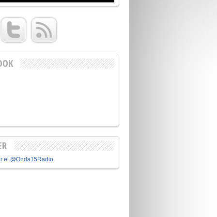
OOK
ER
or el @Onda15Radio.