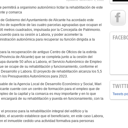
permitirá a organismo autonómico licitar la rehabilitación de este
ante y comarca
 de Gobierno del Ayuntamiento de Alicante ha acordado este
recho de superficie de las cuatro parcelas agrupadas que ocupan el
556 metros cuadrados, impulsada por la Concejalía de Patrimonio.
 acuerdo para su cesión a Labora, y poder acometer la
FACEB
ministración autonómica para recuperar su función dirigida a la
ara la recuperación de antiguo Centro de Oficios de la extinta
ovincia de Alicante) que se completa junto a la cesión del
ocupa durante 50 años a Labora, el Servicio Autonómico de Empleo
ue se ocupe de su rehabilitación y funcionamiento, conforme el
Desarrollo y Labora. El proyecto de rehabilitación alcanza los 5,5
 en los Presupuestos Autonómicos para 2023.
sable de la Agencia Local de Desarrollo Económico y Social, Mari
TWITT
icante cuente con un centro de formación para el empleo que de
mpleo de la capital y la comarca es muy importante y en lo que
Tweets p
encargará de su rehabilitación y puesta en funcionamiento, con la
l proceso para la rehabilitación integral del edificio y la
ido, el acuerdo establece que el beneficiario, en este caso Labora,
en el inmueble cedido una actividad formativa para personas