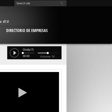
O
DIRECTORIO DE EMPRESAS
Onda15
00:00
Volume: 50