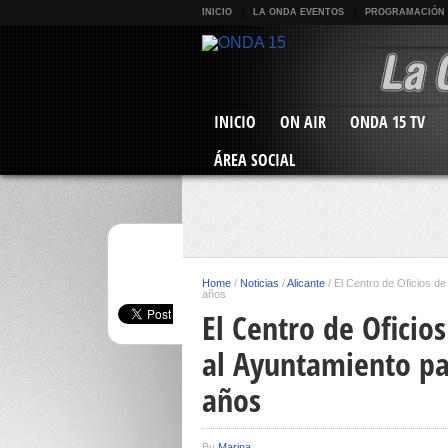
INICIO
LA ONDA EVENTOS
PROGRAMACIÓN
INICIO
ON AIR
ONDA 15 TV
ÁREA SOCIAL
Home
/
Noticias
/
Alicante
/
El Centro de Oficios de
años
El Centro de Oficios
al Ayuntamiento pa
años
By
Marina