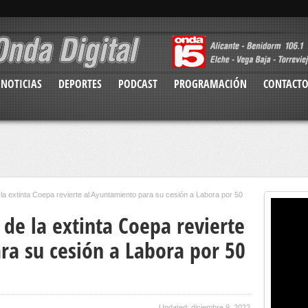
NOTICIAS
DEPORTES
PODCAST
PROGRAMACIÓN
CONTACT
 la extinta Coepa revierte al Ayuntamiento para su cesión a Labora por 50
 de la extinta Coepa revierte
ra su cesión a Labora por 50
Updated: diciembre 9, 2022