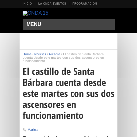
INICIO
LA ONDA EVENTOS
PROGRAMACIÓN
MENU
Home
/
Noticias
/
Alicante
/
El castillo de Santa Bárbara
cuenta desde este martes con sus dos ascensores en
funcionamiento
El castillo de Santa
Bárbara cuenta desde
este martes con sus dos
ascensores en
funcionamiento
By
Marina