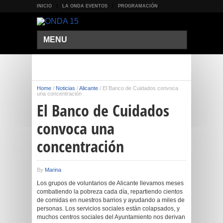
INICIO
LA ONDA EVENTOS
PROGRAMACIÓN
MENU
Home
/
Noticias
/
Alicante
/
El Banco de Cuidados convoca
una concentración
El Banco de Cuidados
convoca una
concentración
By
Marina
Los grupos de voluntarios de Alicante llevamos meses
combatiendo la pobreza cada día, repartiendo cientos
de comidas en nuestros barrios y ayudando a miles de
personas. Los servicios sociales están colapsados, y
muchos centros sociales del Ayuntamiento nos derivan