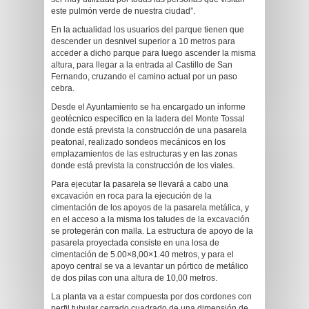
este pulmón verde de nuestra ciudad”.
En la actualidad los usuarios del parque tienen que
descender un desnivel superior a 10 metros para
acceder a dicho parque para luego ascender la misma
altura, para llegar a la entrada al Castillo de San
Fernando, cruzando el camino actual por un paso
cebra.
Desde el Ayuntamiento se ha encargado un informe
geotécnico especifico en la ladera del Monte Tossal
donde está prevista la construcción de una pasarela
peatonal, realizado sondeos mecánicos en los
emplazamientos de las estructuras y en las zonas
donde está prevista la construcción de los viales.
Para ejecutar la pasarela se llevará a cabo una
excavación en roca para la ejecución de la
cimentación de los apoyos de la pasarela metálica, y
en el acceso a la misma los taludes de la excavación
se protegerán con malla. La estructura de apoyo de la
pasarela proyectada consiste en una losa de
cimentación de 5.00×8,00×1.40 metros, y para el
apoyo central se va a levantar un pórtico de metálico
de dos pilas con una altura de 10,00 metros.
La planta va a estar compuesta por dos cordones con
perfil tubular cerrado cuadrado de una dimensión de