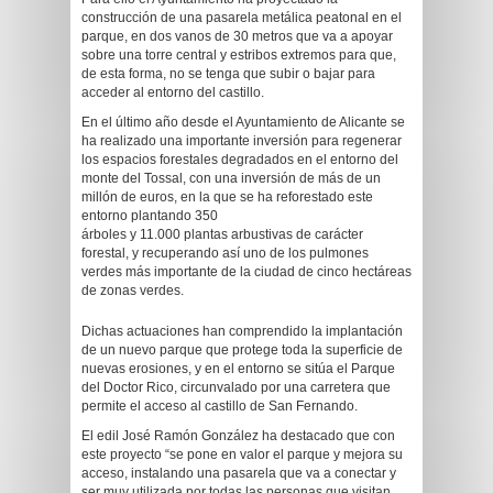
construcción de una pasarela metálica peatonal en el
parque, en dos vanos de 30 metros que va a apoyar
sobre una torre central y estribos extremos para que,
de esta forma, no se tenga que subir o bajar para
acceder al entorno del castillo.
En el último año desde el Ayuntamiento de Alicante se
ha realizado una importante inversión para regenerar
los espacios forestales degradados en el entorno del
monte del Tossal, con una inversión de más de un
millón de euros, en la que se ha reforestado este
entorno plantando 350
árboles y 11.000 plantas arbustivas de carácter
forestal, y recuperando así uno de los pulmones
verdes más importante de la ciudad de cinco hectáreas
de zonas verdes.
Dichas actuaciones han comprendido la implantación
de un nuevo parque que protege toda la superficie de
nuevas erosiones, y en el entorno se sitúa el Parque
del Doctor Rico, circunvalado por una carretera que
permite el acceso al castillo de San Fernando.
El edil José Ramón González ha destacado que con
este proyecto “se pone en valor el parque y mejora su
acceso, instalando una pasarela que va a conectar y
ser muy utilizada por todas las personas que visitan