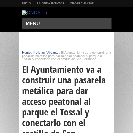
INICIO
LA ONDA EVENTOS
PROGRAMACIÓN
MENU
Home
/
Noticias
/
Alicante
/
El Ayuntamiento va a construir una
pasarela metálica para dar acceso peatonal al parque el
Tossal y conectarlo con el castillo de San Fernando
El Ayuntamiento va a
construir una pasarela
metálica para dar
acceso peatonal al
parque el Tossal y
conectarlo con el