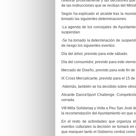
celebrar próximamente y las decisiones que
de las instrucciones que se reciban del Minis
Según ha explicado el alcalde tras la reunió
tomado las siguientes determinaciones.
-La agenda de los concejales de Ayuntamien
suspendan.
-Se ha tomado la determinación de suspender
de riesgo los siguientes eventos:
Día del árbol, previsto para este sábado.
Día del consumidor, previsto para este vierne
Mercado de Diseño, previsto para este fin 
IX Cross Mercalicante, previsto para el 15 de
-Además, también se ha decidido sobre otro
Alicante DanceSport Challenge. Competición
cerrada.
VIII Milla Solidariaq y Volta a Peu San José
la recomendación del Ayuntamiento en que 
En el resto de actividades que organiza e
eventos culturales la decisión se tomará en 
que marquen tanto el Gobierno central como