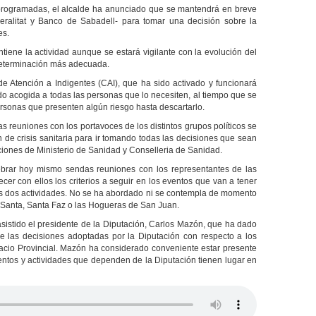
s programadas, el alcalde ha anunciado que se mantendrá en breve
eralitat y Banco de Sabadell- para tomar una decisión sobre la
es.
tiene la actividad aunque se estará vigilante con la evolución del
 determinación más adecuada.
de Atención a Indigentes (CAI), que ha sido activado y funcionará
o acogida a todas las personas que lo necesiten, al tiempo que se
personas que presenten algún riesgo hasta descartarlo.
s reuniones con los portavoces de los distintos grupos políticos se
n de crisis sanitaria para ir tomando todas las decisiones que sean
ciones de Ministerio de Sanidad y Conselleria de Sanidad.
lebrar hoy mismo sendas reuniones con los representantes de las
er con ellos los criterios a seguir en los eventos que van a tener
tas dos actividades. No se ha abordado ni se contempla de momento
 Santa, Santa Faz o las Hogueras de San Juan.
asistido el presidente de la Diputación, Carlos Mazón, que ha dado
de las decisiones adoptadas por la Diputación con respecto a los
acio Provincial. Mazón ha considerado conveniente estar presente
entos y actividades que dependen de la Diputación tienen lugar en