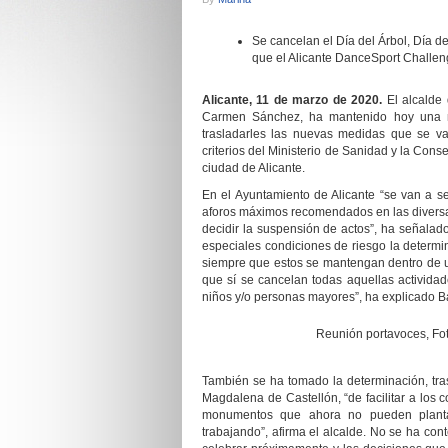
Se cancelan el Día del Árbol, Día d
que el Alicante DanceSport Challeng
Alicante, 11
de marzo
de 20
20
.
El alcalde
Carmen Sánchez, ha mantenido hoy una nu
trasladarles las nuevas medidas que se va
criterios del Ministerio de Sanidad y la Cons
ciudad de Alicante.
En el Ayuntamiento de Alicante “se van a se
aforos máximos recomendados en las diversas
decidir la suspensión de actos”, ha señalado
especiales condiciones de riesgo la determi
siempre que estos se mantengan dentro de 
que sí se cancelan todas aquellas activida
niños y/o personas mayores”, ha explicado B
Reunión portavoces, Fot
También se ha tomado la determinación, tras 
Magdalena de Castellón, “de facilitar a los
monumentos que ahora no pueden plantar
trabajando”, afirma el alcalde. No se ha co