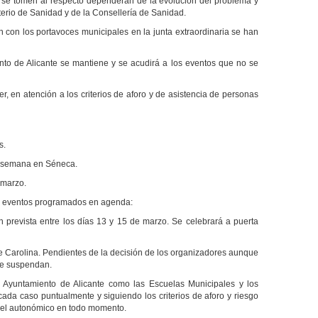
 se tomen al respecto dependerán de la evolución del problema y
terio de Sanidad y de la Consellería de Sanidad.
n con los portavoces municipales en la junta extraordinaria se han
to de Alicante se mantiene y se acudirá a los eventos que no se
, en atención a los criterios de aforo y de asistencia de personas
s.
de semana en Séneca.
 marzo.
s eventos programados en agenda:
 prevista entre los días 13 y 15 de marzo. Se celebrará a puerta
 de Carolina. Pendientes de la decisión de los organizadores aunque
se suspendan.
l Ayuntamiento de Alicante como las Escuelas Municipales y los
cada caso puntualmente y siguiendo los criterios de aforo y riesgo
 el autonómico en todo momento.