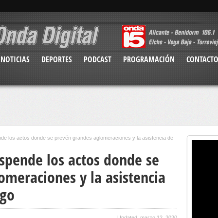
NOTICIAS
DEPORTES
PODCAST
PROGRAMACIÓN
CONTACT
de los actos donde se prevén grandes aglomeraciones y la asistencia de
spende los actos donde se
omeraciones y la asistencia
sgo
Updated: marzo 12, 2020