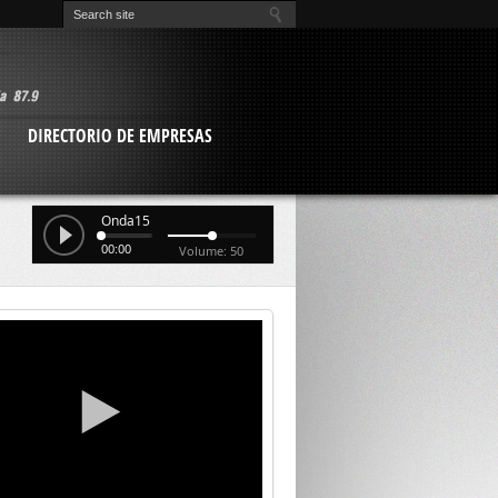
O
DIRECTORIO DE EMPRESAS
Onda15
00:00
Volume: 50