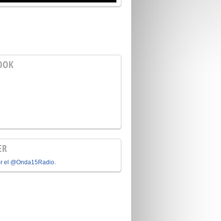
OOK
ER
or el @Onda15Radio.