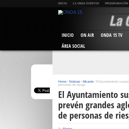
INICIO
LA ONDA EVENTOS
PROGRAMACIÓN
INICIO
ON AIR
ONDA 15 TV
ÁREA SOCIAL
Home
/
Noticias
/
Alicante
/
El Ayuntamiento suspen
personas de riesgo
El Ayuntamiento su
prevén grandes agl
de personas de rie
By
Marina