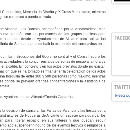
el Consumidor, Mercado de Diseño y IX Cross Mercaliante, mientras
e se celebrará a puerta cerrada.
 de Alicante, Luis Barcala, acompañado por la vicealcaldesa, Mari
eva reunión con los portavoces de los grupos políticos para
FACEB
n a adoptar desde el Ayuntamiento de Alicante para aplicar los
elleria de Sanidad para combatir la expansión del coronavirus en la
guir las instrucciones del Gobierno central y el Consell sobre los
 actividades y la concurrencia de personas de riesgo a la hora de
 el alcalde. En concreto y en los actos previstos donde no existan
nación que se ha tomado es “mantener la celebración de los actos
una horquilla de entre 300 y 500 personas como máximo, mientras
des donde se prevean grandes concentraciones y la asistencia de
TWITT
arcala.
Tweets p
o; Ayuntamiento de Alicante/Ernesto Caparrós
la decisión de cancelar las Fallas de Valencia y las fiestas de la
 constructores de Hogueras de Alicante un espacio para guardar los
, para liberar espacio en sus talleres y que puedan seguir
ntemplado suspender ninguno de los eventos festivos o religiosos a