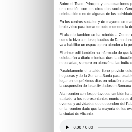
Sobre el Teatro Principal y las actuacione
una reunión con los otros dos socios -Gen
celebración o no de algunas de las actividad
En los centros sociales y de mayores se man
brote vírico para tomar en todo momento la
El alcalde también se ha referido a Centro 
como lo hizo con los episodios de Dana dand
va a habilitar un espacio para atender a la 
El primer edil también ha informado de que la
celebrarán a diario mientras dure la situació
necesarias, siempre en atención a las indica
Paralelamente el alcalde tiene previsto ce
hogueras y de la Semana Santa para establec
lugar en los próximos días en relación a es
la suspensión de las actividades en Semana
A la reunión con los portavoces también ha 
traslado a los representantes municipales 
eventos y actividades que dependen del Pal
en la reunión dado que la mayoría de los ev
la ciudad de Alicante.