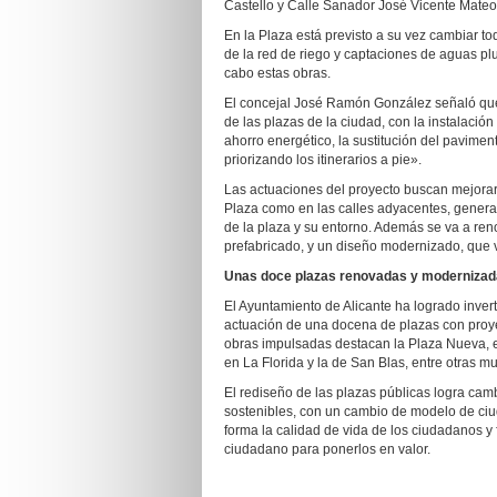
Castello y Calle Sanador José Vicente Mateo
En la Plaza está previsto a su vez cambiar t
de la red de riego y captaciones de aguas plu
cabo estas obras.
El concejal José Ramón González señaló que
de las plazas de la ciudad, con la instalaci
ahorro energético, la sustitución del pavime
priorizando los itinerarios a pie».
Las actuaciones del proyecto buscan mejorar 
Plaza como en las calles adyacentes, generar
de la plaza y su entorno. Además se va a r
prefabricado, y un diseño modernizado, que 
Una
s doce
plazas renovadas y modernizada
El Ayuntamiento de Alicante ha logrado inver
actuación de una docena de plazas con proyec
obras impulsadas destacan la Plaza Nueva, e
en La Florida y la de San Blas, entre otras m
El rediseño de las plazas públicas logra camb
sostenibles, con un cambio de modelo de ciu
forma la calidad de vida de los ciudadanos 
ciudadano para ponerlos en valor.