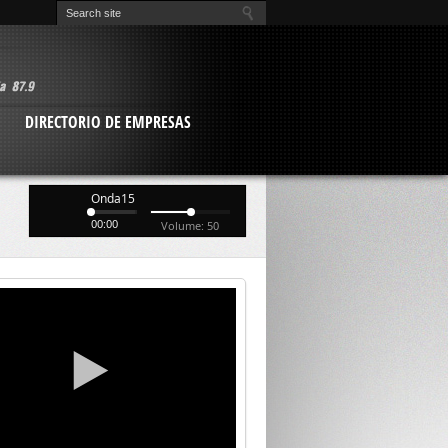
O
DIRECTORIO DE EMPRESAS
Onda15
00:00
Volume: 50