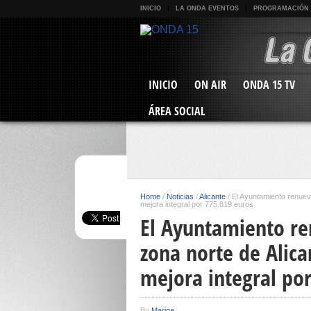
INICIO
LA ONDA EVENTOS
PROGRAMACIÓN
INICIO
ON AIR
ONDA 15 TV
ÁREA SOCIAL
Home
/
Noticias
/
Alicante
/
El Ayuntamiento renueva
mejora integral por 775.819 euros
El Ayuntamiento re
zona norte de Alica
mejora integral po
By
Marina