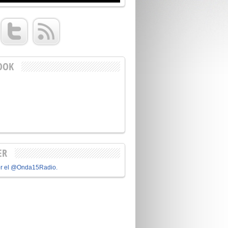
OOK
ER
or el @Onda15Radio.