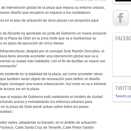
 de intervención global de la plaza que mejora su entorno urbano,
 un nuevo diseño que recupera un espacio a los ciudadanos
ros en el plan de actuación de doce plazas con proyectos para
o de Alicante ha aprobado en junta de Gobierno un nuevo proyecto
FACEB
 de la Plaza de Orán en la zona norte que va a reurbanizar su
 y un plazo de ejecución de cinco meses.
Infraestructuras, dirigida por el concejal José Ramón González, el
 plaza tiene prevista acometer una intervención global que va a
iendo la ciudad más habitable, con el fin de facilitar un nuevo uso
enovación”.
o existente en la totalidad de la plaza, así como acometer obras
 que también serán objeto de renovación para definir un diseño
logre conseguir una nueva urbanización. Así como se va a eliminar
TWITT
de acceso sur en la plaza.
Tweets p
en que el equipo de Gobierno está cambiando el modelo de ciudad
nchando aceras y remodelando los entornos urbanos para
n en la plaza de Orán prevé actuar sobre todos los pasos
esibles”.
atro viales, adaptando su trazado, en el ámbito de actuación
 Pacheco, Calle Santa Cruz de Tenerife, Calle Pintor Gastón