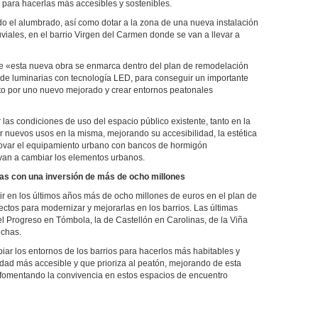
 para hacerlas más accesibles y sostenibles.
odo el alumbrado, así como dotar a la zona de una nueva instalación
viales, en el barrio Virgen del Carmen donde se van a llevar a
 «esta nueva obra se enmarca dentro del plan de remodelación
ón de luminarias con tecnología LED, para conseguir un importante
nto por uno nuevo mejorado y crear entornos peatonales
las condiciones de uso del espacio público existente, tanto en la
 nuevos usos en la misma, mejorando su accesibilidad, la estética
enovar el equipamiento urbano con bancos de hormigón
van a cambiar los elementos urbanos.
s con una inversión de más de ocho millones
tir en los últimos años más de ocho millones de euros en el plan de
tos para modernizar y mejorarlas en los barrios. Las últimas
l Progreso en Tómbola, la de Castellón en Carolinas, de la Viña
uchas.
iar los entornos de los barrios para hacerlos más habitables y
dad más accesible y que prioriza al peatón, mejorando de esta
y fomentando la convivencia en estos espacios de encuentro