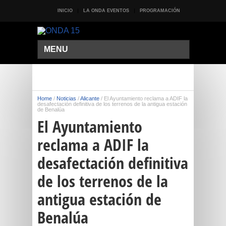
INICIO
LA ONDA EVENTOS
PROGRAMACIÓN
MENU
Home
/
Noticias
/
Alicante
/
El Ayuntamiento reclama a ADIF la
desafectación definitiva de los terrenos de la antigua estación
de Benalúa
El Ayuntamiento
reclama a ADIF la
desafectación definitiva
de los terrenos de la
antigua estación de
Benalúa