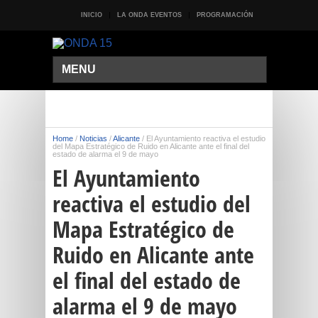
INICIO
LA ONDA EVENTOS
PROGRAMACIÓN
MENU
Home
/
Noticias
/
Alicante
/
El Ayuntamiento reactiva el estudio
del Mapa Estratégico de Ruido en Alicante ante el final del
estado de alarma el 9 de mayo
El Ayuntamiento
reactiva el estudio del
Mapa Estratégico de
Ruido en Alicante ante
el final del estado de
alarma el 9 de mayo