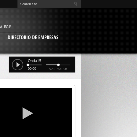
O
DIRECTORIO DE EMPRESAS
Onda15
00:00
Volume: 50