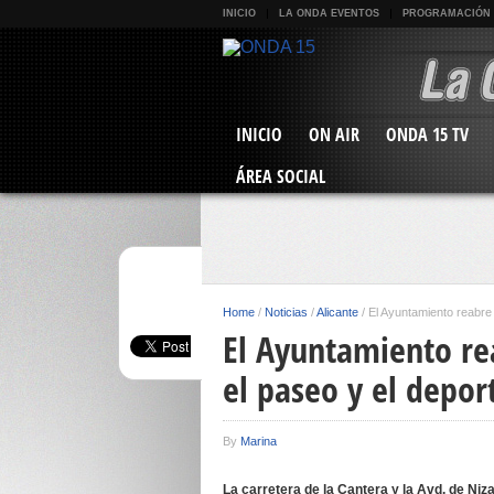
INICIO
LA ONDA EVENTOS
PROGRAMACIÓN
INICIO
ON AIR
ONDA 15 TV
ÁREA SOCIAL
Home
/
Noticias
/
Alicante
/
El Ayuntamiento reabre 
El Ayuntamiento re
el paseo y el depor
By
Marina
La carretera de la Cantera y la Avd. de Niz