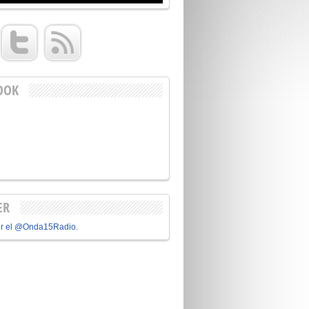
OOK
ER
or el @Onda15Radio.