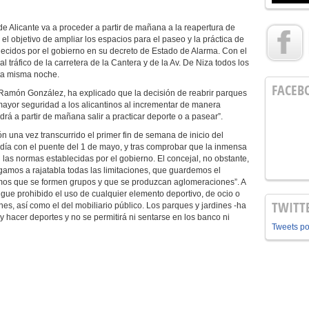
de Alicante va a proceder a partir de mañana a la reapertura de
 el objetivo de ampliar los espacios para el paseo y la práctica de
blecidos por el gobierno en su decreto de Estado de Alarma. Con el
l tráfico de la carretera de la Cantera y de la Av. De Niza todos los
esta misma noche.
FACEB
Ramón González, ha explicado que la decisión de reabrir parques
mayor seguridad a los alicantinos al incrementar de manera
rá a partir de mañana salir a practicar deporte o a pasear”.
 una vez transcurrido el primer fin de semana de inicio del
idía con el puente del 1 de mayo, y tras comprobar que la inmensa
as normas establecidas por el gobierno. El concejal, no obstante,
amos a rajatabla todas las limitaciones, que guardemos el
emos que se formen grupos y que se produzcan aglomeraciones”. A
gue prohibido el uso de cualquier elemento deportivo, de ocio o
TWITT
ines, así como el del mobiliario público. Los parques y jardines -ha
y hacer deportes y no se permitirá ni sentarse en los banco ni
Tweets p