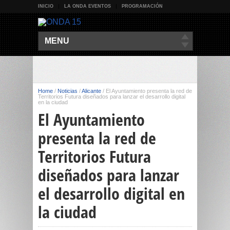
INICIO
LA ONDA EVENTOS
PROGRAMACIÓN
MENU
Home
/
Noticias
/
Alicante
/
El Ayuntamiento presenta la red de
Territorios Futura diseñados para lanzar el desarrollo digital
en la ciudad
El Ayuntamiento
presenta la red de
Territorios Futura
diseñados para lanzar
el desarrollo digital en
la ciudad