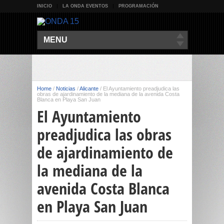
INICIO
LA ONDA EVENTOS
PROGRAMACIÓN
MENU
Home
/
Noticias
/
Alicante
/
El Ayuntamiento preadjudica las
obras de ajardinamiento de la mediana de la avenida Costa
Blanca en Playa San Juan
El Ayuntamiento
preadjudica las obras
de ajardinamiento de
la mediana de la
avenida Costa Blanca
en Playa San Juan