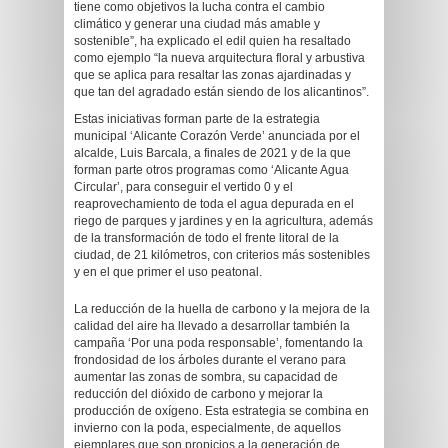
tiene como objetivos la lucha contra el cambio
climático y generar una ciudad más amable y
sostenible”, ha explicado el edil quien ha resaltado
como ejemplo “la nueva arquitectura floral y arbustiva
que se aplica para resaltar las zonas ajardinadas y
que tan del agradado están siendo de los alicantinos”.
Estas iniciativas forman parte de la estrategia
municipal ‘Alicante Corazón Verde’ anunciada por el
alcalde, Luis Barcala, a finales de 2021 y de la que
forman parte otros programas como ‘Alicante Agua
Circular’, para conseguir el vertido 0 y el
reaprovechamiento de toda el agua depurada en el
riego de parques y jardines y en la agricultura, además
de la transformación de todo el frente litoral de la
ciudad, de 21 kilómetros, con criterios más sostenibles
y en el que primer el uso peatonal.
La reducción de la huella de carbono y la mejora de la
calidad del aire ha llevado a desarrollar también la
campaña ‘Por una poda responsable’, fomentando la
frondosidad de los árboles durante el verano para
aumentar las zonas de sombra, su capacidad de
reducción del dióxido de carbono y mejorar la
producción de oxígeno. Esta estrategia se combina en
invierno con la poda, especialmente, de aquellos
ejemplares que son propicios a la generación de