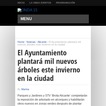
INICIO
LA ONDA EVENTOS
PROGRAMACIÓN
MENU
Home
/
Noticias
/
Alicante
/
El Ayuntamiento plantará mil
nuevos árboles este invierno en la ciudad
El Ayuntamiento
plantará mil nuevos
árboles este invierno
en la ciudad
By
Marina
Parques y Jardines y STV ‘Brota Alicante’ completarán
la reposición de arbolado en alcorques y habilitarán
otros nuevos en zonas verdes después de plantar