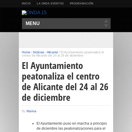
INICIO
LA ONDA EVENTOS
PROGRAMACIÓN
MENU
Home
/
Noticias
/
Alicante
/
El Ayuntamiento peatonaliza el
centro de Alicante del 24 al 26 de diciembre
El Ayuntamiento
peatonaliza el centro
de Alicante del 24 al 26
de diciembre
By
Marina
El Ayuntamiento puso en marcha a principio
de diciembre las peatonalizaciones para el