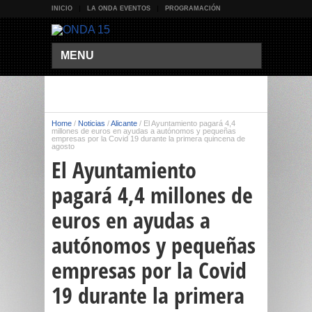
INICIO
LA ONDA EVENTOS
PROGRAMACIÓN
MENU
Home
/
Noticias
/
Alicante
/
El Ayuntamiento pagará 4,4
millones de euros en ayudas a autónomos y pequeñas
empresas por la Covid 19 durante la primera quincena de
agosto
El Ayuntamiento
pagará 4,4 millones de
euros en ayudas a
autónomos y pequeñas
empresas por la Covid
19 durante la primera