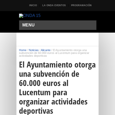
INICIO
LA ONDA EVENTOS
PROGRAMACIÓN
MENU
Home
/
Noticias
/
Alicante
/
El Ayuntamiento otorga una
subvención de 60.000 euros al Lucentum para organizar
actividades deportivas
El Ayuntamiento otorga
una subvención de
60.000 euros al
Lucentum para
organizar actividades
deportivas